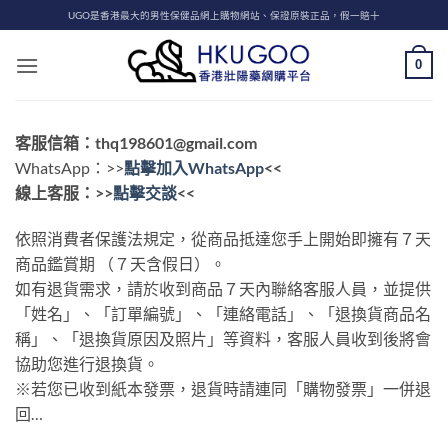
Skip
UGO是香港最大的男性保健品網上購物網站、保證原裝正品，假一賠十
to
content
0
客服信箱：
thq198601@gmail.com
WhatsApp：>>
點擊加入​
WhatsApp
<<
線上客服：>>
點擊交談
<<
依照消費者保護法規定，從商品抵達您手上開始即擁有７天
商品鑑賞期 （７天含假日）。
如有退貨需求，請於收到商品７天內聯絡客服人員，並提供
「姓名」、「訂單編號」、「連絡電話」、「退換貨商品名
稱」、「退換貨原因及照片」等資料，客服人員收到後將會
協助您進行退換貨。
※若您已收到紙本發票，退貨時請連同「購物發票」一併退
回…