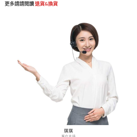
更多請請閱讀
退貨&換貨
琪琪
客户支持