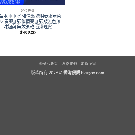
迷情春藥
話水 乖乖水 催情藥 透明春藥無色
味 春藥加强催情藥 加强版無色無
味媚藥 無效退款 香港現貨
$
499.00
條款和政策
聯絡我們
退貨換貨
版權所有 2026 ©
香港優購 hkugoo.com