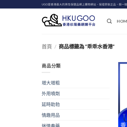
Skip
UGO是香港最大的男性保健品網上購物網站、保證原裝正品，假一
to
content
HOM
首頁
/
商品標籤為 “乖乖水香港”
商品分類
增大增粗
外用噴劑
延時助勃
情趣用品
迷情春藥
+