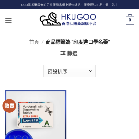
Skip
UGO是香港最大的男性保健品網上購物網站、保證原裝正品，假一賠十
to
content
0
首頁
/
商品標籤為 “印度進口學名藥”
篩選
熱賣