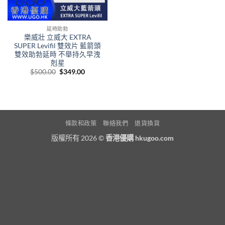
延時助勃
樂威壯 立威大 EXTRA
SUPER Levifil 雙效片 藍箭頭
雙效助勃延時 不舉持久早洩
剋星
Original
Current
$
500.00
$
349.00
price
price
was:
is:
$500.00.
$349.00.
條款和政策
聯絡我們
退貨換貨
版權所有 2026 ©
香港優購 hkugoo.com