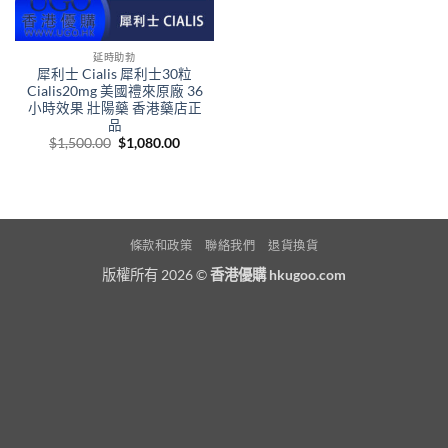
延時助勃
犀利士 Cialis 犀利士30粒
Cialis20mg 美國禮來原廠 36
小時效果 壯陽藥 香港藥店正
品
Original
Current
$
1,500.00
$
1,080.00
price
price
was:
is:
$1,500.00.
$1,080.00.
條款和政策
聯絡我們
退貨換貨
版權所有 2026 ©
香港優購 hkugoo.com