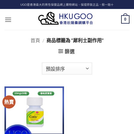
Skip
UGO是香港最大的男性保健品網上購物網站、保證原裝正品，假一賠十
to
content
0
首頁
/
商品標籤為 “犀利士副作用”
篩選
熱賣