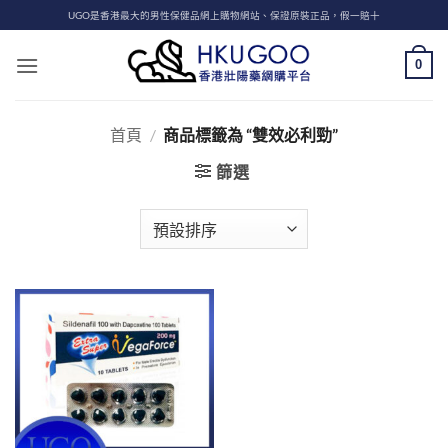
Skip
UGO是香港最大的男性保健品網上購物網站、保證原裝正品，假一賠十
to
content
0
首頁
/
商品標籤為 “雙效必利勁”
篩選