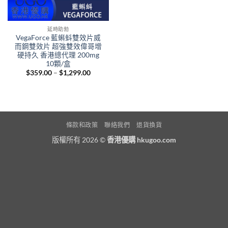
延時助勃
VegaForce 藍蝌蚪雙效片威
而鋼雙效片 超強雙效偉哥增
硬持久 香港總代理 200mg
10顆/盒
Price
$
359.00
–
$
1,299.00
range:
$359.00
through
$1,299.00
條款和政策
聯絡我們
退貨換貨
版權所有 2026 ©
香港優購 hkugoo.com