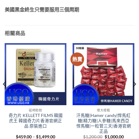
美國黑金終生只需要服用三個周期
相關商品
熱賣
延時助勃
增大增粗
奇力片 KELLETT FILMS 韓國
汗馬糖|Hamer candy|悍馬紅
虎王 韓國奇力片香港官網正
糖|精力糖|人參糖|馬來西亞
品 原裝進口
悍馬糖|一粒管三天|香港官網
正品
Price
Original
Curren
$
459.00
–
$
1,499.00
$
1,200.00
$
1,000.00