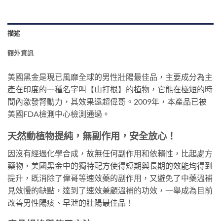
描述
額外資訊
美國黑金是現已風靡全球的男性壯陽最佳品，主要成分為主
產在印度的一種名字叫【山打根】的植物，它能在極短的時
間內激發腎動力，其效果遠超偉哥。2009年，本產品已被
美國FDA檢測中心檢測通過。
天然動植物提純，無副作用，安全放心！
因沒有經過化學合成，故無任何副作用和依賴性，比起處方
藥物，美國黑金中的獨特配方使得短期與長期的效能均得到
提升，既消除了偉哥等速效藥的副作用，又避免了中藥溫補
見效慢的缺點，達到了速效兼顧溫補的功效，一舉成為目前
改善男性陽痿、早泄的壯陽最佳品！