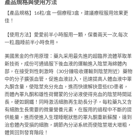
產品規格與使用方法
【產品規格】16粒/盒 一個療程3盒，建議療程服用效果更
佳！
【使用方法】愛愛前半小時服用一顆，保養兩天一次,每次
一粒,臨睡前半小時食用。
美國黑金的作用原理：藥丸采用最先進的超臨界流體萃取革
新技術，成份可通過服下後血液的運輸進入陰莖海綿體內
部，在接受到性刺激時（30分鐘吸收運輸到陰莖附近）藥物
中的分子擴張血管，促進血液註入，迅速提高人體血液中睪
丸酮含量，使陰莖充分充血，進而快速解抉壹些ED患者，
而體內睪丸酮和雄性荷爾蒙的分泌液使得充血的陰莖時間延
長，硬如鋼鐵！同時激活細胞再生助長分子，每粒藥丸又含
有細胞生長需要的微量營養元素，在服用的過程中不斷的提
供能量，進而使進入生理睡眠狀態的睪丸酮重新蘇醒，達到
治愈體內受損的細胞，調節內分泌系統而使陰莖增大增粗，
體質回到發育階段！