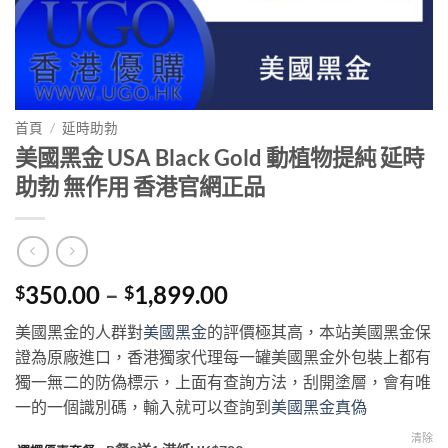
首頁
/
延時助勃
美國黑金 USA Black Gold 動植物提純 延時
助勃 無作用 香港官網正品
Price
350.00
–
1,899.00
$
$
range:
美國黑金的人群對
美國黑金
的評價極其高，本站美國黑金保
$350.00
證為原廠進口，香港獨家代理每一罐美國黑金外包裝上都有
through
獨一無二的防偽標示，上面有查詢方法，刮開塗層，會有唯
$1,899.00
一的一個識別碼，輸入就可以查詢到
美國黑金真偽
清除