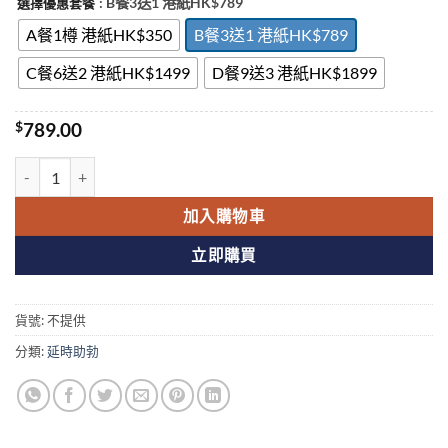
: B餐3送1 港紙HK$789
選擇優惠套餐
A餐1樽 港紙HK$350
B餐3送1 港紙HK$789
C餐6送2 港紙HK$1499
D餐9送3 港紙HK$1899
$
789.00
美國黑金 USA Black Gold 動植物提純 延時助勃 無作用 香港官網正品 
加入購物車
立即購買
貨號:
不提供
分類:
延時助勃