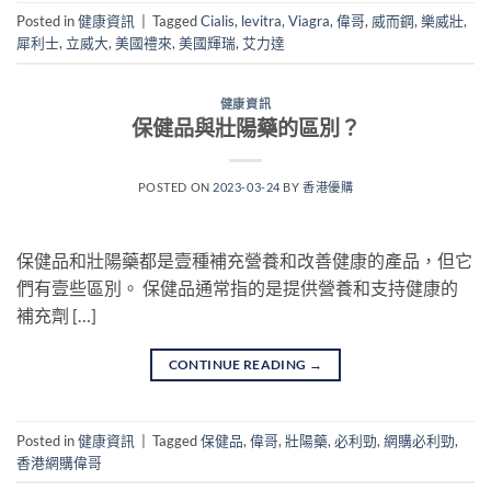
Posted in
健康資訊
|
Tagged
Cialis
,
levitra
,
Viagra
,
偉哥
,
威而鋼
,
樂威壯
,
犀利士
,
立威大
,
美國禮來
,
美國輝瑞
,
艾力達
健康資訊
保健品與壯陽藥的區別？
POSTED ON
2023-03-24
BY
香港優購
保健品和壯陽藥都是壹種補充營養和改善健康的產品，但它
們有壹些區別。 保健品通常指的是提供營養和支持健康的
補充劑 […]
CONTINUE READING
→
Posted in
健康資訊
|
Tagged
保健品
,
偉哥
,
壯陽藥
,
必利勁
,
網購必利勁
,
香港網購偉哥