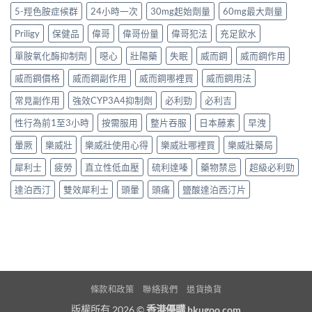
5-羥色胺症候群
24小時一次
30mg起始劑量
60mg最大劑量
Priligy
保健品
偉哥
偉哥份量
偉哥犯法
充足飲水
單胺氧化酶抑制劑
噁心
壯陽藥
失眠
威而鋼
威而鋼作用
威而鋼價格
威而鋼副作用
威而鋼哪裡買
威而鋼用法
常見副作用
強效CYP3A4抑制劑
必利勁
必利吉
性行為前1至3小時
按需服用
整片吞服
日本藤素
早洩
暈厥
樂威壯
樂威壯使用心得
樂威壯哪裡買
樂威壯藥局
犀利士
疲勞
直立性低血壓
硫利達嗪
藥物禁忌
超級必利勁
達泊西汀
雙效犀利士
頭暈
頭痛
鹽酸達泊西汀片
條款和政策
聯絡我們
退貨換貨
版權所有 2026 ©
香港優購 hkugoo.com