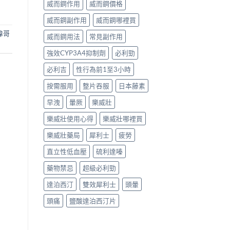
威而鋼作用
威而鋼價格
威而鋼副作用
威而鋼哪裡買
偉哥
威而鋼用法
常見副作用
強效CYP3A4抑制劑
必利勁
必利吉
性行為前1至3小時
按需服用
整片吞服
日本藤素
早洩
暈厥
樂威壯
樂威壯使用心得
樂威壯哪裡買
樂威壯藥局
犀利士
疲勞
直立性低血壓
硫利達嗪
藥物禁忌
超級必利勁
達泊西汀
雙效犀利士
頭暈
頭痛
鹽酸達泊西汀片