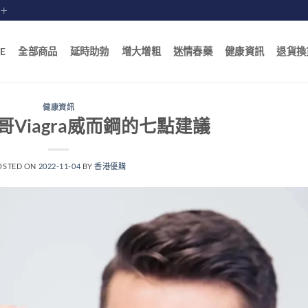
賠十
E
全部商品
延時助勃
增大增粗
迷情春藥
健康資訊
退貨換
健康資訊
Viagra威而鋼的七點建議
OSTED ON
2022-11-04
BY
香港優購