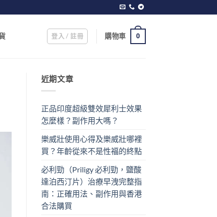
登入 / 註冊
購物車
貨
0
近期文章
正品印度超級雙效犀利士效果
怎麼樣？副作用大嗎？
樂威壯使用心得及樂威壯哪裡
買？年齡從來不是性福的終點
必利勁（Priligy 必利勁，鹽酸
達泊西汀片）治療早洩完整指
南：正確用法、副作用與香港
合法購買