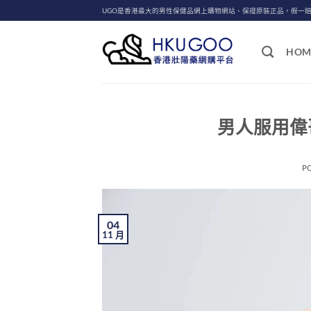
Skip
UGO是香港最大的男性保健品網上購物網站、保證原裝正品，假一
to
content
HOM
男人服用偉哥
P
04
11 月