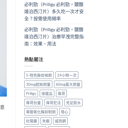
必利勁（Priligy 必利勁，鹽酸
達泊西汀片）多久吃一次才安
全？按需使用頻率
必利勁（Priligy 必利勁，鹽酸
達泊西汀片）治療早洩完整指
南：效果、用法
熱點關注
5-羥色胺症候群
24小時一次
30mg起始劑量
60mg最大劑量
Priligy
保健品
偉哥
偉哥份量
偉哥犯法
充足飲水
註意
單胺氧化酶抑制劑
噁心
壯陽藥
失眠
威而鋼