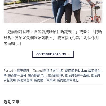
「威而鋼好猛㗎，食咗會成晚硬住唔識軟。」或者：「我唔
敢食，驚硬足幾個鐘唔識收。」 我直接同你講：呢個係對
威而鋼 […]
CONTINUE READING
→
Posted in
健康資訊
|
Tagged
勃起超過4小時
,
威而鋼 Priapism
,
威而鋼4小
時
,
威而鋼一直硬
,
威而鋼副作用
,
威而鋼劑量
,
威而鋼唔會一直硬
,
威而鋼
安全使用
,
威而鋼急症
,
威而鋼正常藥效
,
威而鋼異常勃起
近期文章