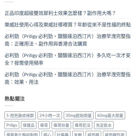
正品印度超級雙效犀利士效果怎麼樣？副作用大嗎？
樂威壯使用心得及樂威壯哪裡買？年齡從來不是性福的終點
必利勁（Priligy 必利勁，鹽酸達泊西汀片）治療早洩完整指
南：正確用法、副作用與香港合法購買
必利勁（Priligy 必利勁，鹽酸達泊西汀片）多久吃一次才安
全？按需使用頻率
必利勁（Priligy 必利勁，鹽酸達泊西汀片）治療早洩完整指
南：效果、用法
熱點關注
5-羥色胺症候群
24小時一次
30mg起始劑量
60mg最大劑量
Priligy
保健品
偉哥
偉哥份量
偉哥犯法
充足飲水
單胺氧化酶抑制劑
噁心
壯陽藥
失眠
威而鋼
威而鋼作用