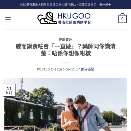
Skip
UGO是香港最大的男性保健品網上購物網站、保證原裝正品，假一賠十
to
content
0
健康資訊
威而鋼食咗會「一直硬」？藥師同你講清
楚：唔係你想像咁樣
POSTED ON
2026-06-11
BY
香港優購
11
6 月