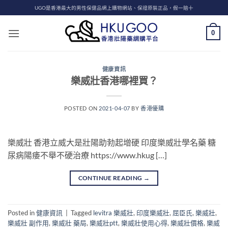
Skip
UGO是香港最大的男性保健品網上購物網站、保證原裝正品，假一賠十
to
content
0
健康資訊
樂威壯香港哪裡買？
POSTED ON
2021-04-07
BY
香港優購
樂威壯 香港立威大是壯陽助勃起增硬 印度樂威壯學名藥 糖
尿病陽痿不舉不硬治療 https://www.hkug […]
CONTINUE READING
→
Posted in
健康資訊
|
Tagged
levitra 樂威壯
,
印度樂威壯
,
屈臣氏
,
樂威壯
,
樂威壯 副作用
,
樂威壯 藥局
,
樂威壯ptt
,
樂威壯使用心得
,
樂威壯價格
,
樂威