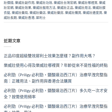
壯價錢
,
樂威壯副作用
,
樂威壯功效
,
樂威壯台灣官網
,
樂威壯哪裡買
,
樂威
壯官網
,
樂威壯效果
,
樂威壯服用方法
,
樂威壯正品
,
樂威壯用法
,
樂威壯膜
衣錠
,
樂威壯藥局
,
樂威壯藥店
,
樂威壯藥房
,
樂威壯購買
,
樂威壯邊度買
,
樂
威壯長期
,
樂威壯香港
,
犀利士
近期文章
正品印度超級雙效犀利士效果怎麼樣？副作用大嗎？
樂威壯使用心得及樂威壯哪裡買？年齡從來不是性福的終點
必利勁（Priligy 必利勁，鹽酸達泊西汀片）治療早洩完整指
南：正確用法、副作用與香港合法購買
必利勁（Priligy 必利勁，鹽酸達泊西汀片）多久吃一次才安
全？按需使用頻率
必利勁（Priligy 必利勁，鹽酸達泊西汀片）治療早洩完整指