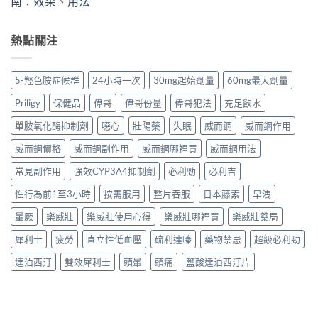
南：效果、用法
熱點關注
5-羥色胺症候群
24小時一次
30mg起始劑量
60mg最大劑量
Priligy
保健品
偉哥
偉哥份量
偉哥犯法
充足飲水
單胺氧化酶抑制劑
噁心
壯陽藥
失眠
威而鋼
威而鋼作用
威而鋼價格
威而鋼副作用
威而鋼哪裡買
威而鋼用法
常見副作用
強效CYP3A4抑制劑
必利勁
必利吉
性行為前1至3小時
按需服用
整片吞服
日本藤素
早洩
暈厥
樂威壯
樂威壯使用心得
樂威壯哪裡買
樂威壯藥局
犀利士
疲勞
直立性低血壓
硫利達嗪
藥物禁忌
超級必利勁
達泊西汀
雙效犀利士
頭暈
頭痛
鹽酸達泊西汀片