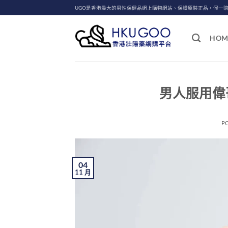
Skip
UGO是香港最大的男性保健品網上購物網站、保證原裝正品，假一
to
content
HOM
男人服用偉哥
P
04
11 月