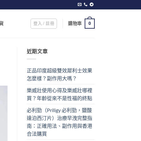
登入 / 註冊
購物車
貨
0
近期文章
正品印度超級雙效犀利士效果
怎麼樣？副作用大嗎？
樂威壯使用心得及樂威壯哪裡
買？年齡從來不是性福的終點
必利勁（Priligy 必利勁，鹽酸
達泊西汀片）治療早洩完整指
南：正確用法、副作用與香港
合法購買