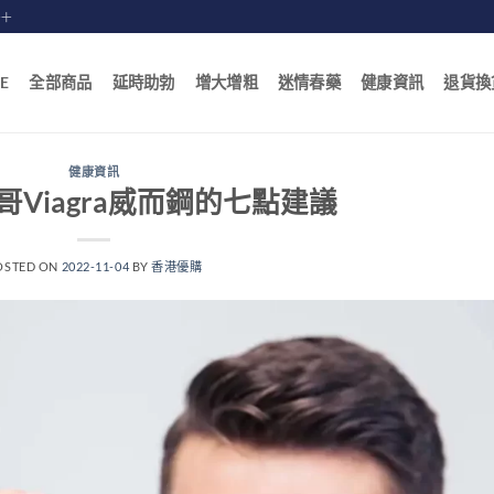
賠十
E
全部商品
延時助勃
增大增粗
迷情春藥
健康資訊
退貨換
健康資訊
Viagra威而鋼的七點建議
OSTED ON
2022-11-04
BY
香港優購