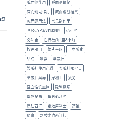
威而鋼作用
威而鋼價格
威而鋼副作用
威而鋼哪裡買
偉哥
威而鋼用法
常見副作用
強效CYP3A4抑制劑
必利勁
必利吉
性行為前1至3小時
按需服用
整片吞服
日本藤素
早洩
暈厥
樂威壯
樂威壯使用心得
樂威壯哪裡買
樂威壯藥局
犀利士
疲勞
直立性低血壓
硫利達嗪
藥物禁忌
超級必利勁
達泊西汀
雙效犀利士
頭暈
頭痛
鹽酸達泊西汀片