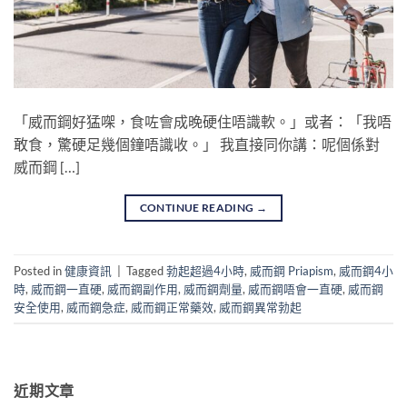
「威而鋼好猛㗎，食咗會成晚硬住唔識軟。」或者：「我唔
敢食，驚硬足幾個鐘唔識收。」 我直接同你講：呢個係對
威而鋼 […]
CONTINUE READING
→
Posted in
健康資訊
|
Tagged
勃起超過4小時
,
威而鋼 Priapism
,
威而鋼4小
時
,
威而鋼一直硬
,
威而鋼副作用
,
威而鋼劑量
,
威而鋼唔會一直硬
,
威而鋼
安全使用
,
威而鋼急症
,
威而鋼正常藥效
,
威而鋼異常勃起
近期文章