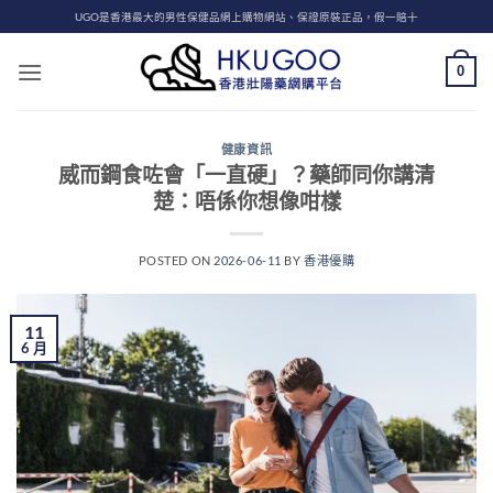
Skip
UGO是香港最大的男性保健品網上購物網站、保證原裝正品，假一賠十
to
content
0
健康資訊
威而鋼食咗會「一直硬」？藥師同你講清
楚：唔係你想像咁樣
POSTED ON
2026-06-11
BY
香港優購
11
6 月