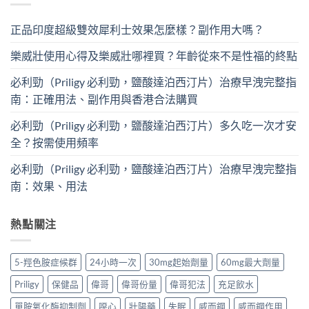
正品印度超級雙效犀利士效果怎麼樣？副作用大嗎？
樂威壯使用心得及樂威壯哪裡買？年齡從來不是性福的終點
必利勁（Priligy 必利勁，鹽酸達泊西汀片）治療早洩完整指
南：正確用法、副作用與香港合法購買
必利勁（Priligy 必利勁，鹽酸達泊西汀片）多久吃一次才安
全？按需使用頻率
必利勁（Priligy 必利勁，鹽酸達泊西汀片）治療早洩完整指
南：效果、用法
熱點關注
5-羥色胺症候群
24小時一次
30mg起始劑量
60mg最大劑量
Priligy
保健品
偉哥
偉哥份量
偉哥犯法
充足飲水
單胺氧化酶抑制劑
噁心
壯陽藥
失眠
威而鋼
威而鋼作用