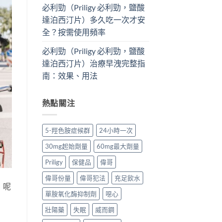
必利勁（Priligy 必利勁，鹽酸
達泊西汀片）多久吃一次才安
全？按需使用頻率
必利勁（Priligy 必利勁，鹽酸
達泊西汀片）治療早洩完整指
南：效果、用法
熱點關注
5-羥色胺症候群
24小時一次
30mg起始劑量
60mg最大劑量
Priligy
保健品
偉哥
偉哥份量
偉哥犯法
充足飲水
：呢
單胺氧化酶抑制劑
噁心
壯陽藥
失眠
威而鋼