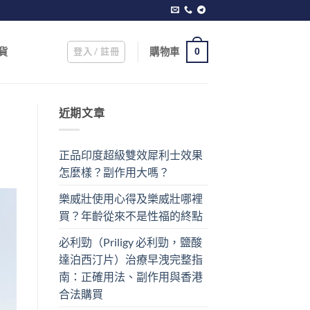
登入 / 註冊
購物車
貨
0
近期文章
正品印度超級雙效犀利士效果
怎麼樣？副作用大嗎？
樂威壯使用心得及樂威壯哪裡
買？年齡從來不是性福的終點
必利勁（Priligy 必利勁，鹽酸
達泊西汀片）治療早洩完整指
南：正確用法、副作用與香港
合法購買