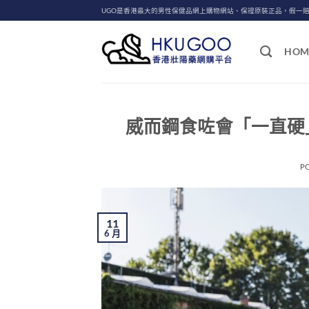
Skip
UGO是香港最大的男性保健品網上購物網站、保證原裝正品，假一
to
content
HOM
威而鋼食咗會「一直硬
P
11
6 月