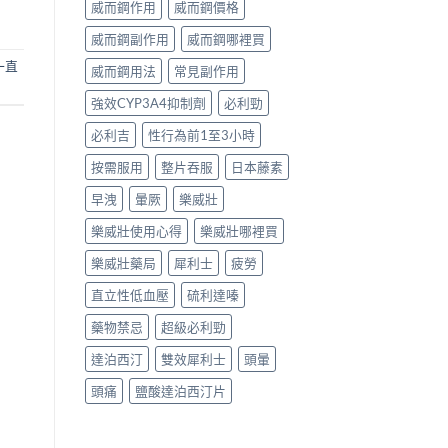
威而鋼作用
威而鋼價格
威而鋼副作用
威而鋼哪裡買
一直
威而鋼用法
常見副作用
強效CYP3A4抑制劑
必利勁
必利吉
性行為前1至3小時
按需服用
整片吞服
日本藤素
早洩
暈厥
樂威壯
樂威壯使用心得
樂威壯哪裡買
樂威壯藥局
犀利士
疲勞
直立性低血壓
硫利達嗪
藥物禁忌
超級必利勁
達泊西汀
雙效犀利士
頭暈
頭痛
鹽酸達泊西汀片