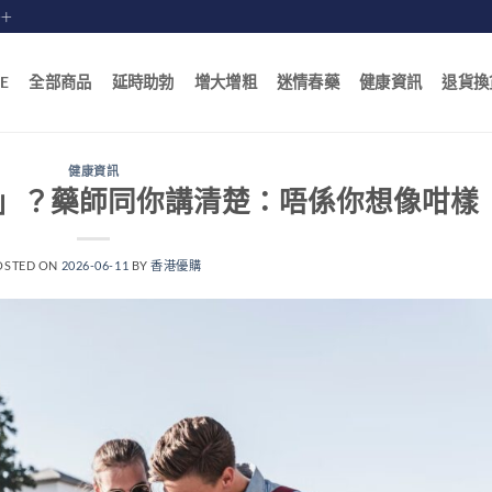
賠十
E
全部商品
延時助勃
增大增粗
迷情春藥
健康資訊
退貨換
健康資訊
」？藥師同你講清楚：唔係你想像咁樣
OSTED ON
2026-06-11
BY
香港優購