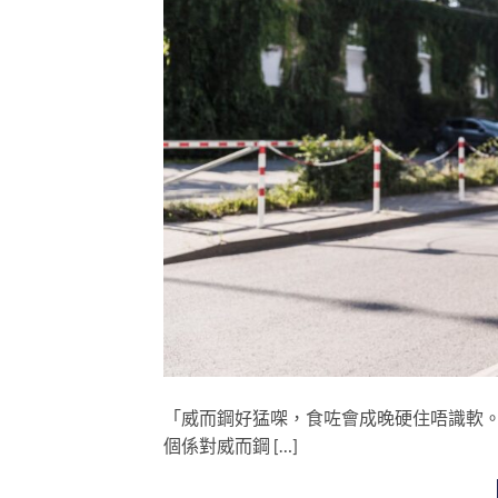
「威而鋼好猛㗎，食咗會成晚硬住唔識軟。
個係對威而鋼 […]