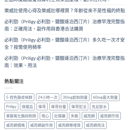
樂威壯使用心得及樂威壯哪裡買？年齡從來不是性福的終點
必利勁（Priligy 必利勁，鹽酸達泊西汀片）治療早洩完整指
南：正確用法、副作用與香港合法購買
必利勁（Priligy 必利勁，鹽酸達泊西汀片）多久吃一次才安
全？按需使用頻率
必利勁（Priligy 必利勁，鹽酸達泊西汀片）治療早洩完整指
南：效果、用法
熱點關注
5-羥色胺症候群
24小時一次
30mg起始劑量
60mg最大劑量
Priligy
保健品
偉哥
偉哥份量
偉哥犯法
充足飲水
單胺氧化酶抑制劑
噁心
壯陽藥
失眠
威而鋼
威而鋼作用
威而鋼價格
威而鋼副作用
威而鋼哪裡買
威而鋼用法