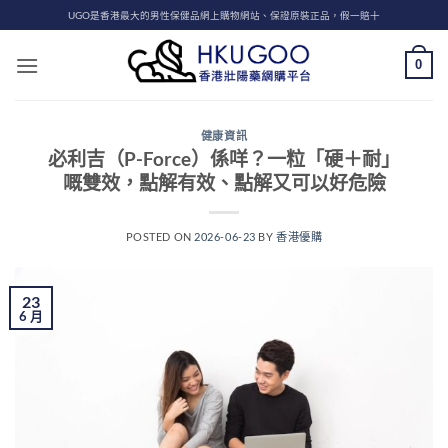
Skip
UGO是香港最大的男性保健品網上購物網站、保證原裝正品，假一賠十
to
content
0
健康資訊
必利吉（P-Force）係咩？一粒「硬＋耐」
嘅雙效，點解有效、點解又可以好危險
POSTED ON
2026-06-23
BY
香港優購
23
6 月