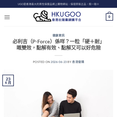
Skip
UGO是香港最大的男性保健品網上購物網站、保證原裝正品，假一賠十
to
content
0
健康資訊
必利吉（P-Force）係咩？一粒「硬＋耐」
嘅雙效，點解有效、點解又可以好危險
POSTED ON
2026-06-23
BY
香港優購
23
6 月