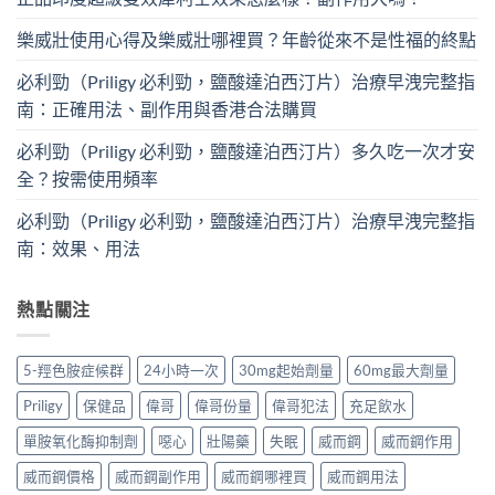
樂威壯使用心得及樂威壯哪裡買？年齡從來不是性福的終點
必利勁（Priligy 必利勁，鹽酸達泊西汀片）治療早洩完整指
南：正確用法、副作用與香港合法購買
必利勁（Priligy 必利勁，鹽酸達泊西汀片）多久吃一次才安
全？按需使用頻率
必利勁（Priligy 必利勁，鹽酸達泊西汀片）治療早洩完整指
南：效果、用法
熱點關注
5-羥色胺症候群
24小時一次
30mg起始劑量
60mg最大劑量
Priligy
保健品
偉哥
偉哥份量
偉哥犯法
充足飲水
單胺氧化酶抑制劑
噁心
壯陽藥
失眠
威而鋼
威而鋼作用
威而鋼價格
威而鋼副作用
威而鋼哪裡買
威而鋼用法