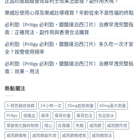
正品印度超級雙效犀利士效果怎麼樣？副作用大嗎？
樂威壯使用心得及樂威壯哪裡買？年齡從來不是性福的終點
必利勁（Priligy 必利勁，鹽酸達泊西汀片）治療早洩完整指
南：正確用法、副作用與香港合法購買
必利勁（Priligy 必利勁，鹽酸達泊西汀片）多久吃一次才安
全？按需使用頻率
必利勁（Priligy 必利勁，鹽酸達泊西汀片）治療早洩完整指
南：效果、用法
熱點關注
5-羥色胺症候群
24小時一次
30mg起始劑量
60mg最大劑量
Priligy
保健品
偉哥
偉哥份量
偉哥犯法
充足飲水
單胺氧化酶抑制劑
噁心
壯陽藥
失眠
威而鋼
威而鋼作用
威而鋼價格
威而鋼副作用
威而鋼哪裡買
威而鋼用法