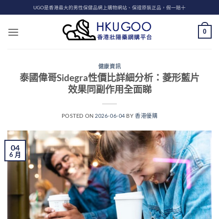
Skip
UGO是香港最大的男性保健品網上購物網站、保證原裝正品，假一賠十
to
content
0
健康資訊
泰國偉哥Sidegra性價比詳細分析：菱形藍片
效果同副作用全面睇
POSTED ON
2026-06-04
BY
香港優購
04
6 月