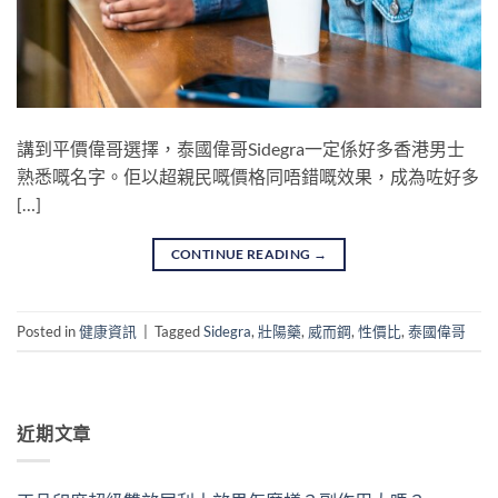
講到平價偉哥選擇，泰國偉哥Sidegra一定係好多香港男士
熟悉嘅名字。佢以超親民嘅價格同唔錯嘅效果，成為咗好多
[…]
CONTINUE READING
→
Posted in
健康資訊
|
Tagged
Sidegra
,
壯陽藥
,
威而鋼
,
性價比
,
泰國偉哥
近期文章