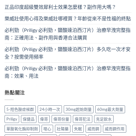
正品印度超級雙效犀利士效果怎麼樣？副作用大嗎？
樂威壯使用心得及樂威壯哪裡買？年齡從來不是性福的終點
必利勁（Priligy 必利勁，鹽酸達泊西汀片）治療早洩完整指
南：正確用法、副作用與香港合法購買
必利勁（Priligy 必利勁，鹽酸達泊西汀片）多久吃一次才安
全？按需使用頻率
必利勁（Priligy 必利勁，鹽酸達泊西汀片）治療早洩完整指
南：效果、用法
熱點關注
5-羥色胺症候群
24小時一次
30mg起始劑量
60mg最大劑量
Priligy
保健品
偉哥
偉哥份量
偉哥犯法
充足飲水
單胺氧化酶抑制劑
噁心
壯陽藥
失眠
威而鋼
威而鋼作用