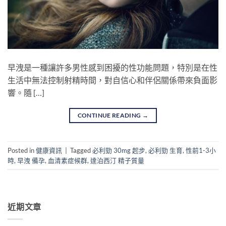
早洩是一種讓許多男性感到困擾的性功能問題，特別是在性
生活中無法控制射精時間，對自信心和伴侶關係帶來負面影
響。隨 […]
CONTINUE READING
→
Posted in
健康資訊
|
Tagged
必利勁 30mg 起步
,
必利勁 生育
,
性前1-3小
時
,
早洩 備孕
,
血清素症候群
,
達泊西汀 精子質量
近期文章