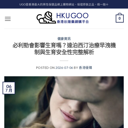
Skip
UGO是香港最大的男性保健品網上購物網站、保證原裝正品，假一賠十
to
content
0
健康資訊
必利勁會影響生育嗎？達泊西汀治療早洩機
制與生育安全性完整解析
POSTED ON
2026-07-06
BY
香港優購
06
7 月