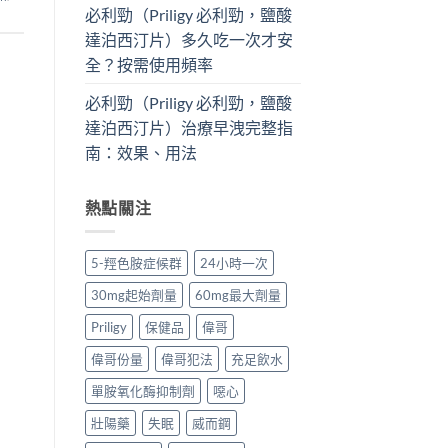
必利勁（Priligy 必利勁，鹽酸
達泊西汀片）多久吃一次才安
全？按需使用頻率
必利勁（Priligy 必利勁，鹽酸
達泊西汀片）治療早洩完整指
南：效果、用法
熱點關注
5-羥色胺症候群
24小時一次
30mg起始劑量
60mg最大劑量
Priligy
保健品
偉哥
偉哥份量
偉哥犯法
充足飲水
單胺氧化酶抑制劑
噁心
壯陽藥
失眠
威而鋼