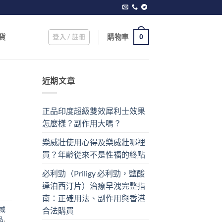
登入 / 註冊
購物車
貨
0
近期文章
正品印度超級雙效犀利士效果
怎麼樣？副作用大嗎？
樂威壯使用心得及樂威壯哪裡
買？年齡從來不是性福的終點
必利勁（Priligy 必利勁，鹽酸
達泊西汀片）治療早洩完整指
南：正確用法、副作用與香港
威
合法購買
品
,