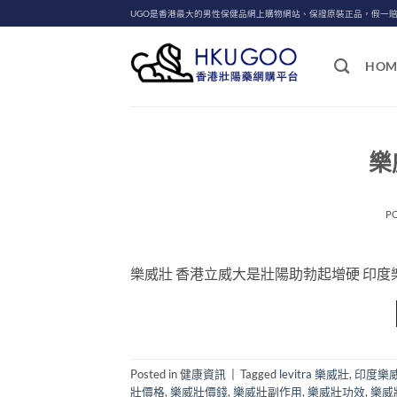
Skip
UGO是香港最大的男性保健品網上購物網站、保證原裝正品，假一
to
content
HOM
樂
P
樂威壯 香港立威大是壯陽助勃起增硬 印度樂威壯學
Posted in
健康資訊
|
Tagged
levitra 樂威壯
,
印度樂
壯價格
,
樂威壯價錢
,
樂威壯副作用
,
樂威壯功效
,
樂威