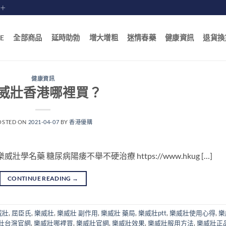
賠十
E
全部商品
延時助勃
增大增粗
迷情春藥
健康資訊
退貨換
健康資訊
威壯香港哪裡買？
OSTED ON
2021-04-07
BY
香港優購
名藥 糖尿病陽痿不舉不硬治療 https://www.hkug […]
CONTINUE READING
→
威壯
,
屈臣氏
,
樂威壯
,
樂威壯 副作用
,
樂威壯 藥局
,
樂威壯ptt
,
樂威壯使用心得
,
樂
壯台灣官網
,
樂威壯哪裡買
,
樂威壯官網
,
樂威壯效果
,
樂威壯服用方法
,
樂威壯正