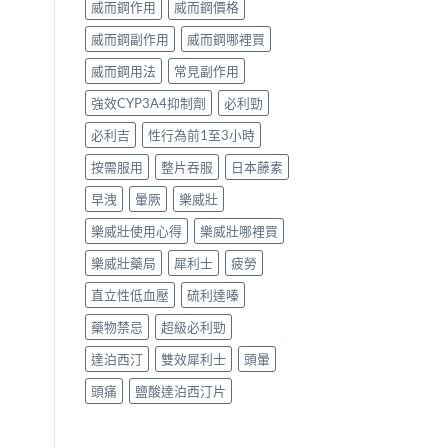
威而鋼作用
威而鋼價格
威而鋼副作用
威而鋼哪裡買
威而鋼用法
常見副作用
強效CYP3A4抑制劑
必利勁
必利吉
性行為前1至3小時
按需服用
整片吞服
日本藤素
早洩
暈厥
樂威壯
樂威壯使用心得
樂威壯哪裡買
樂威壯藥局
犀利士
疲勞
直立性低血壓
硫利達嗪
藥物禁忌
超級必利勁
達泊西汀
雙效犀利士
頭暈
頭痛
鹽酸達泊西汀片