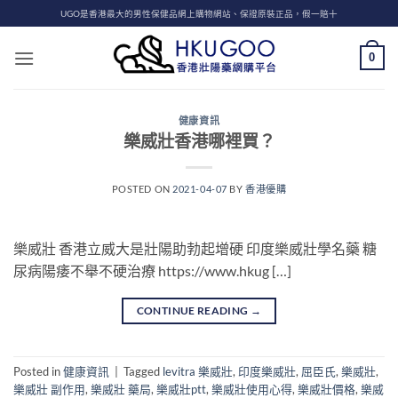
Skip
UGO是香港最大的男性保健品網上購物網站、保證原裝正品，假一賠十
to
content
0
健康資訊
樂威壯香港哪裡買？
POSTED ON
2021-04-07
BY
香港優購
樂威壯 香港立威大是壯陽助勃起增硬 印度樂威壯學名藥 糖
尿病陽痿不舉不硬治療 https://www.hkug […]
CONTINUE READING
→
Posted in
健康資訊
|
Tagged
levitra 樂威壯
,
印度樂威壯
,
屈臣氏
,
樂威壯
,
樂威壯 副作用
,
樂威壯 藥局
,
樂威壯ptt
,
樂威壯使用心得
,
樂威壯價格
,
樂威