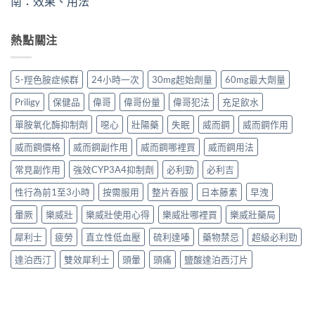
南：效果、用法
熱點關注
5-羥色胺症候群
24小時一次
30mg起始劑量
60mg最大劑量
Priligy
保健品
偉哥
偉哥份量
偉哥犯法
充足飲水
單胺氧化酶抑制劑
噁心
壯陽藥
失眠
威而鋼
威而鋼作用
威而鋼價格
威而鋼副作用
威而鋼哪裡買
威而鋼用法
常見副作用
強效CYP3A4抑制劑
必利勁
必利吉
性行為前1至3小時
按需服用
整片吞服
日本藤素
早洩
暈厥
樂威壯
樂威壯使用心得
樂威壯哪裡買
樂威壯藥局
犀利士
疲勞
直立性低血壓
硫利達嗪
藥物禁忌
超級必利勁
達泊西汀
雙效犀利士
頭暈
頭痛
鹽酸達泊西汀片