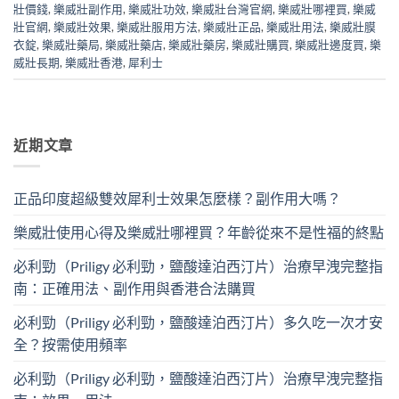
壯價錢
,
樂威壯副作用
,
樂威壯功效
,
樂威壯台灣官網
,
樂威壯哪裡買
,
樂威
壯官網
,
樂威壯效果
,
樂威壯服用方法
,
樂威壯正品
,
樂威壯用法
,
樂威壯膜
衣錠
,
樂威壯藥局
,
樂威壯藥店
,
樂威壯藥房
,
樂威壯購買
,
樂威壯邊度買
,
樂
威壯長期
,
樂威壯香港
,
犀利士
近期文章
正品印度超級雙效犀利士效果怎麼樣？副作用大嗎？
樂威壯使用心得及樂威壯哪裡買？年齡從來不是性福的終點
必利勁（Priligy 必利勁，鹽酸達泊西汀片）治療早洩完整指
南：正確用法、副作用與香港合法購買
必利勁（Priligy 必利勁，鹽酸達泊西汀片）多久吃一次才安
全？按需使用頻率
必利勁（Priligy 必利勁，鹽酸達泊西汀片）治療早洩完整指