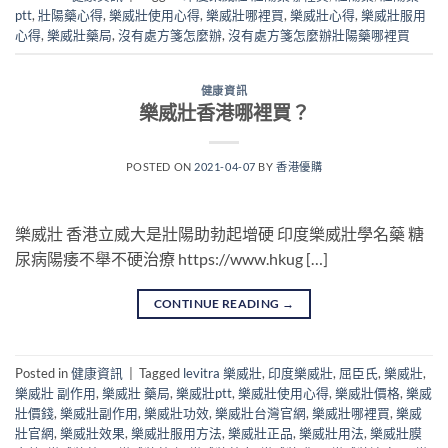
ptt
,
壯陽藥心得
,
樂威壯使用心得
,
樂威壯哪裡買
,
樂威壯心得
,
樂威壯服用
心得
,
樂威壯藥局
,
沒有處方箋怎麼辦
,
沒有處方箋怎麼辦壯陽藥哪裡買
健康資訊
樂威壯香港哪裡買？
POSTED ON
2021-04-07
BY
香港優購
樂威壯 香港立威大是壯陽助勃起增硬 印度樂威壯學名藥 糖
尿病陽痿不舉不硬治療 https://www.hkug […]
CONTINUE READING
→
Posted in
健康資訊
|
Tagged
levitra 樂威壯
,
印度樂威壯
,
屈臣氏
,
樂威壯
,
樂威壯 副作用
,
樂威壯 藥局
,
樂威壯ptt
,
樂威壯使用心得
,
樂威壯價格
,
樂威
壯價錢
,
樂威壯副作用
,
樂威壯功效
,
樂威壯台灣官網
,
樂威壯哪裡買
,
樂威
壯官網
,
樂威壯效果
,
樂威壯服用方法
,
樂威壯正品
,
樂威壯用法
,
樂威壯膜