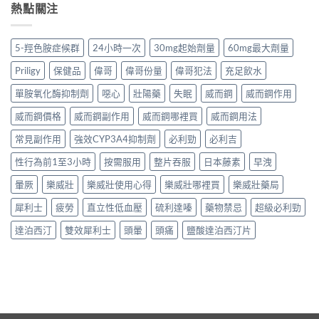
熱點關注
5-羥色胺症候群
24小時一次
30mg起始劑量
60mg最大劑量
Priligy
保健品
偉哥
偉哥份量
偉哥犯法
充足飲水
單胺氧化酶抑制劑
噁心
壯陽藥
失眠
威而鋼
威而鋼作用
威而鋼價格
威而鋼副作用
威而鋼哪裡買
威而鋼用法
常見副作用
強效CYP3A4抑制劑
必利勁
必利吉
性行為前1至3小時
按需服用
整片吞服
日本藤素
早洩
暈厥
樂威壯
樂威壯使用心得
樂威壯哪裡買
樂威壯藥局
犀利士
疲勞
直立性低血壓
硫利達嗪
藥物禁忌
超級必利勁
達泊西汀
雙效犀利士
頭暈
頭痛
鹽酸達泊西汀片