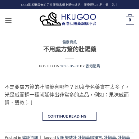
Skip
UGO是香港最大的男性保健品網上購物網站、保證原裝正品，假一賠十
to
content
0
健康資訊
不用處方簽的壯陽藥
POSTED ON
2023-05-30
BY
香港優購
不需要處方簽的壯陽藥有哪些？ 印度學名藥實在太多了，
光是威而鋼一種就延伸出非常多的產品，例如：果凍威而
鋼、雙效 […]
CONTINUE READING
→
Posted in
健康資訊
|
Tagged
印度樂威壯 壯陽藥哪裡買
,
壯陽藥
,
壯陽藥