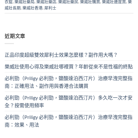
衣錠
,
樂威壯藥局
,
樂威壯藥店
,
樂威壯藥房
,
樂威壯購買
,
樂威壯邊度買
,
樂
威壯長期
,
樂威壯香港
,
犀利士
近期文章
正品印度超級雙效犀利士效果怎麼樣？副作用大嗎？
樂威壯使用心得及樂威壯哪裡買？年齡從來不是性福的終點
必利勁（Priligy 必利勁，鹽酸達泊西汀片）治療早洩完整指
南：正確用法、副作用與香港合法購買
必利勁（Priligy 必利勁，鹽酸達泊西汀片）多久吃一次才安
全？按需使用頻率
必利勁（Priligy 必利勁，鹽酸達泊西汀片）治療早洩完整指
南：效果、用法