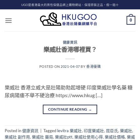
Skip
UGO是香港最大的男性保健品網上購物網站、保證原裝正品，假一賠十
to
content
0
健康資訊
樂威壯香港哪裡買？
POSTED ON
2021-04-07
BY
香港優購
樂威壯 香港立威大是壯陽助勃起增硬 印度樂威壯學名藥 糖
尿病陽痿不舉不硬治療 https://www.hkug […]
CONTINUE READING
→
Posted in
健康資訊
|
Tagged
levitra 樂威壯
,
印度樂威壯
,
屈臣氏
,
樂威壯
,
樂威壯 副作用
,
樂威壯 藥局
,
樂威壯ptt
,
樂威壯使用心得
,
樂威壯價格
,
樂威