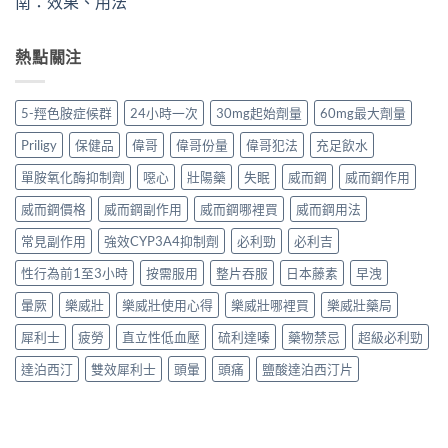
南：效果、用法
熱點關注
5-羥色胺症候群
24小時一次
30mg起始劑量
60mg最大劑量
Priligy
保健品
偉哥
偉哥份量
偉哥犯法
充足飲水
單胺氧化酶抑制劑
噁心
壯陽藥
失眠
威而鋼
威而鋼作用
威而鋼價格
威而鋼副作用
威而鋼哪裡買
威而鋼用法
常見副作用
強效CYP3A4抑制劑
必利勁
必利吉
性行為前1至3小時
按需服用
整片吞服
日本藤素
早洩
暈厥
樂威壯
樂威壯使用心得
樂威壯哪裡買
樂威壯藥局
犀利士
疲勞
直立性低血壓
硫利達嗪
藥物禁忌
超級必利勁
達泊西汀
雙效犀利士
頭暈
頭痛
鹽酸達泊西汀片