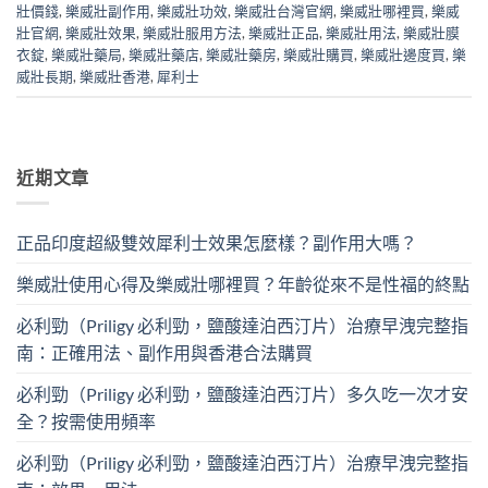
壯價錢
,
樂威壯副作用
,
樂威壯功效
,
樂威壯台灣官網
,
樂威壯哪裡買
,
樂威
壯官網
,
樂威壯效果
,
樂威壯服用方法
,
樂威壯正品
,
樂威壯用法
,
樂威壯膜
衣錠
,
樂威壯藥局
,
樂威壯藥店
,
樂威壯藥房
,
樂威壯購買
,
樂威壯邊度買
,
樂
威壯長期
,
樂威壯香港
,
犀利士
近期文章
正品印度超級雙效犀利士效果怎麼樣？副作用大嗎？
樂威壯使用心得及樂威壯哪裡買？年齡從來不是性福的終點
必利勁（Priligy 必利勁，鹽酸達泊西汀片）治療早洩完整指
南：正確用法、副作用與香港合法購買
必利勁（Priligy 必利勁，鹽酸達泊西汀片）多久吃一次才安
全？按需使用頻率
必利勁（Priligy 必利勁，鹽酸達泊西汀片）治療早洩完整指