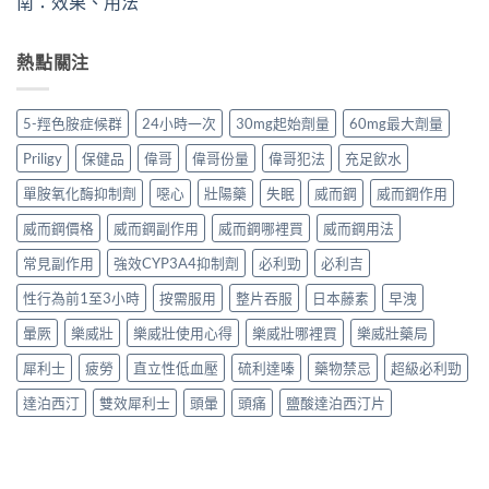
南：效果、用法
熱點關注
5-羥色胺症候群
24小時一次
30mg起始劑量
60mg最大劑量
Priligy
保健品
偉哥
偉哥份量
偉哥犯法
充足飲水
單胺氧化酶抑制劑
噁心
壯陽藥
失眠
威而鋼
威而鋼作用
威而鋼價格
威而鋼副作用
威而鋼哪裡買
威而鋼用法
常見副作用
強效CYP3A4抑制劑
必利勁
必利吉
性行為前1至3小時
按需服用
整片吞服
日本藤素
早洩
暈厥
樂威壯
樂威壯使用心得
樂威壯哪裡買
樂威壯藥局
犀利士
疲勞
直立性低血壓
硫利達嗪
藥物禁忌
超級必利勁
達泊西汀
雙效犀利士
頭暈
頭痛
鹽酸達泊西汀片