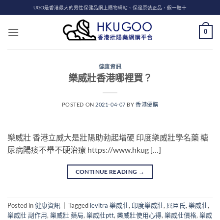
Skip
UGO是香港最大的男性保健品網上購物網站、保證原裝正品，假一賠十
to
content
0
健康資訊
樂威壯香港哪裡買？
POSTED ON
2021-04-07
BY
香港優購
樂威壯 香港立威大是壯陽助勃起增硬 印度樂威壯學名藥 糖
尿病陽痿不舉不硬治療 https://www.hkug […]
CONTINUE READING
→
Posted in
健康資訊
|
Tagged
levitra 樂威壯
,
印度樂威壯
,
屈臣氏
,
樂威壯
,
樂威壯 副作用
,
樂威壯 藥局
,
樂威壯ptt
,
樂威壯使用心得
,
樂威壯價格
,
樂威