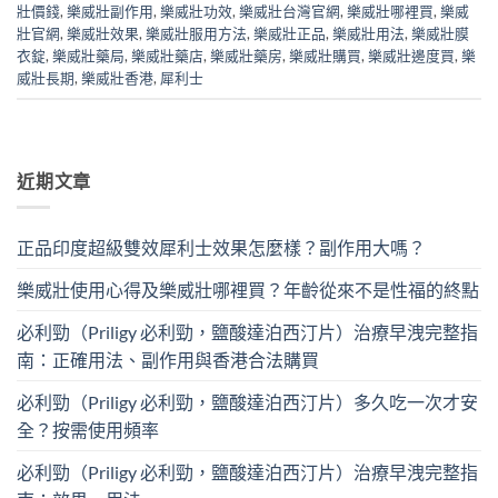
壯價錢
,
樂威壯副作用
,
樂威壯功效
,
樂威壯台灣官網
,
樂威壯哪裡買
,
樂威
壯官網
,
樂威壯效果
,
樂威壯服用方法
,
樂威壯正品
,
樂威壯用法
,
樂威壯膜
衣錠
,
樂威壯藥局
,
樂威壯藥店
,
樂威壯藥房
,
樂威壯購買
,
樂威壯邊度買
,
樂
威壯長期
,
樂威壯香港
,
犀利士
近期文章
正品印度超級雙效犀利士效果怎麼樣？副作用大嗎？
樂威壯使用心得及樂威壯哪裡買？年齡從來不是性福的終點
必利勁（Priligy 必利勁，鹽酸達泊西汀片）治療早洩完整指
南：正確用法、副作用與香港合法購買
必利勁（Priligy 必利勁，鹽酸達泊西汀片）多久吃一次才安
全？按需使用頻率
必利勁（Priligy 必利勁，鹽酸達泊西汀片）治療早洩完整指