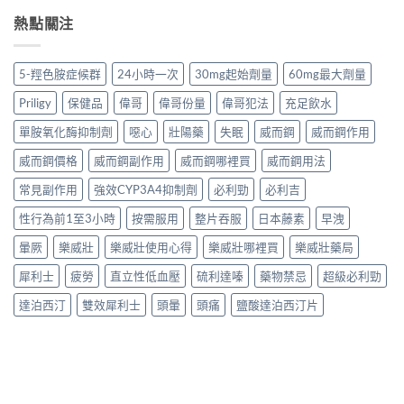
熱點關注
5-羥色胺症候群
24小時一次
30mg起始劑量
60mg最大劑量
Priligy
保健品
偉哥
偉哥份量
偉哥犯法
充足飲水
單胺氧化酶抑制劑
噁心
壯陽藥
失眠
威而鋼
威而鋼作用
威而鋼價格
威而鋼副作用
威而鋼哪裡買
威而鋼用法
常見副作用
強效CYP3A4抑制劑
必利勁
必利吉
性行為前1至3小時
按需服用
整片吞服
日本藤素
早洩
暈厥
樂威壯
樂威壯使用心得
樂威壯哪裡買
樂威壯藥局
犀利士
疲勞
直立性低血壓
硫利達嗪
藥物禁忌
超級必利勁
達泊西汀
雙效犀利士
頭暈
頭痛
鹽酸達泊西汀片