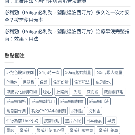
南：正確用法、副作用與香港合法購買
必利勁（Priligy 必利勁，鹽酸達泊西汀片）多久吃一次才安
全？按需使用頻率
必利勁（Priligy 必利勁，鹽酸達泊西汀片）治療早洩完整指
南：效果、用法
熱點關注
5-羥色胺症候群
24小時一次
30mg起始劑量
60mg最大劑量
Priligy
保健品
偉哥
偉哥份量
偉哥犯法
充足飲水
單胺氧化酶抑制劑
噁心
壯陽藥
失眠
威而鋼
威而鋼作用
威而鋼價格
威而鋼副作用
威而鋼哪裡買
威而鋼用法
常見副作用
強效CYP3A4抑制劑
必利勁
必利吉
性行為前1至3小時
按需服用
整片吞服
日本藤素
早洩
暈厥
樂威壯
樂威壯使用心得
樂威壯哪裡買
樂威壯藥局