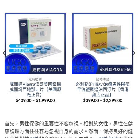
延時助勃
延時助勃
威而鋼Viagra偉哥美國輝瑞
必利勁(Priligy)治療男性陽痿
威而鋼西地那非片【美國原
早洩鹽酸達泊西汀片【香港
廠正貨】
藥店正品】
Price
Price
$
409.00
–
$
1,999.00
$
399.00
–
$
2,299.00
range:
range:
nt
$409.00
$399.00
through
through
$1,999.00
$2,299.
.00.
首先，男性保健的重要性不容忽視。相對於女性，男性在健
康護理方面往往容易忽視自身的需求。然而，保持良好的健