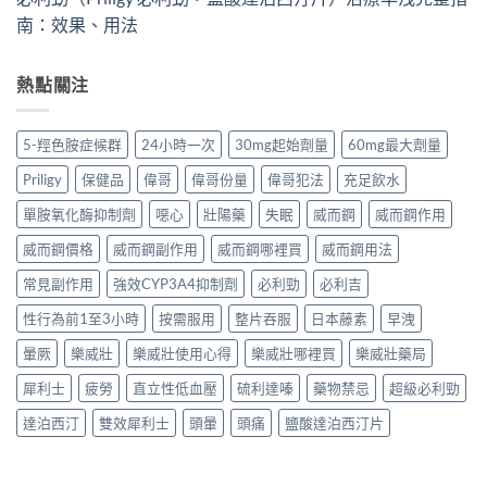
南：效果、用法
熱點關注
5-羥色胺症候群
24小時一次
30mg起始劑量
60mg最大劑量
Priligy
保健品
偉哥
偉哥份量
偉哥犯法
充足飲水
單胺氧化酶抑制劑
噁心
壯陽藥
失眠
威而鋼
威而鋼作用
威而鋼價格
威而鋼副作用
威而鋼哪裡買
威而鋼用法
常見副作用
強效CYP3A4抑制劑
必利勁
必利吉
性行為前1至3小時
按需服用
整片吞服
日本藤素
早洩
暈厥
樂威壯
樂威壯使用心得
樂威壯哪裡買
樂威壯藥局
犀利士
疲勞
直立性低血壓
硫利達嗪
藥物禁忌
超級必利勁
達泊西汀
雙效犀利士
頭暈
頭痛
鹽酸達泊西汀片