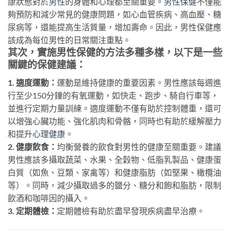
康狀態對於
男性
的身體和心理都至關重要。
男性保健
不僅能
夠預防和減少常見的健康問題，如心血管疾病、高血壓、糖
尿病等，還能提高生活質量，增加壽命。因此，男性保健應
該成為每位男性的日常關注重點。
其次，實施男性保健的方法多種多樣，以下是一些
關鍵的保健建議：
1. 適度運動：
運動是維持健康的重要因素。男性應該每週進
行至少150分鐘的有氧運動，如快走、跑步、騎自行車等，
並進行定期力量訓練。適度運動不僅有助於控制體重，還可
以增強心臟功能、強化肌肉和骨骼，同時也有助於緩解壓力
和提升
心理健康
。
2. 健康飲食：
均衡營養的飲食對男性的健康至關重要。建議
男性應該多攝取蔬菜、水果、全穀物、低脂乳製品、健康蛋
白質（如魚、豆類、家禽等）和健康脂肪（如堅果、橄欖油
等）。同時，減少攝取過多的鹽分、糖分和飽和脂肪，限制
飲酒和咖啡因的攝入。
3. 定期體檢：
定期體檢有助於盡早發現疾病盡早治療。