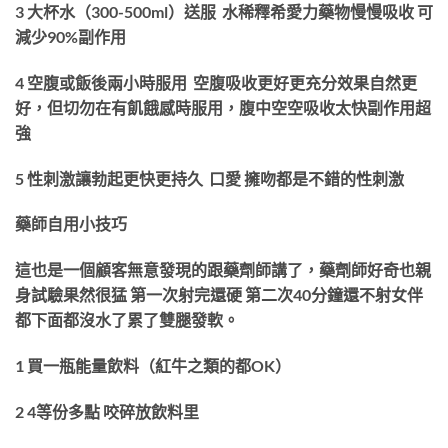
3 大杯水（300-500ml）送服 水稀釋希愛力藥物慢慢吸收 可
減少90%副作用
4 空腹或飯後兩小時服用 空腹吸收更好更充分效果自然更
好，但切勿在有飢餓感時服用，腹中空空吸收太快副作用超
強
5 性刺激讓勃起更快更持久 口愛 擁吻都是不錯的性刺激
藥師自用小技巧
這也是一個顧客無意發現的跟藥劑師講了，藥劑師好奇也親
身試驗果然很猛 第一次射完還硬 第二次40分鐘還不射女伴
都下面都沒水了累了雙腿發軟。
1 買一瓶能量飲料（紅牛之類的都OK）
2 4等份多點 咬碎放飲料里