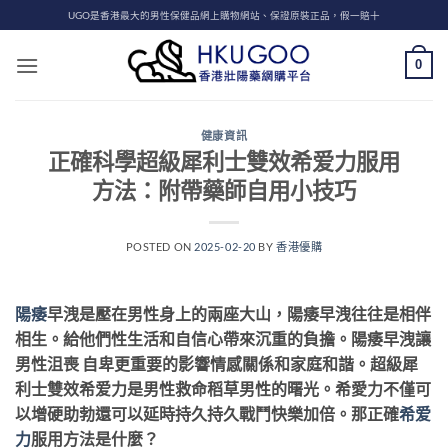
Skip
UGO是香港最大的男性保健品網上購物網站、保證原裝正品，假一賠十
to
content
0
健康資訊
正確科學超級犀利士雙效希爱力服用
方法：附帶藥師自用小技巧
POSTED ON
2025-02-20
BY
香港優購
陽痿
早洩是壓在男性身上的兩座大山，陽痿早洩往往是相伴
相生。給他們性生活和自信心帶來沉重的負擔。陽痿早洩讓
男性沮喪 自卑更重要的影響情感關係和家庭和諧。超級犀
利士雙效希爱力是男性救命稻草男性的曙光。希愛力不僅可
以增硬助勃還可以延時持久持久戰鬥快樂加倍。那正確
希爱
力
服用方法是什麼？