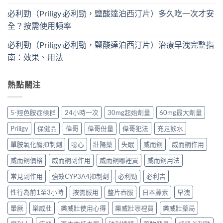
必利勁（Priligy 必利勁，鹽酸達泊西汀片）多久吃一次才安
全？按需使用頻率
必利勁（Priligy 必利勁，鹽酸達泊西汀片）治療早洩完整指
南：效果、用法
熱點關注
5-羥色胺症候群
24小時一次
30mg起始劑量
60mg最大劑量
Priligy
保健品
偉哥
偉哥份量
偉哥犯法
充足飲水
單胺氧化酶抑制劑
噁心
壯陽藥
失眠
威而鋼
威而鋼作用
威而鋼價格
威而鋼副作用
威而鋼哪裡買
威而鋼用法
常見副作用
強效CYP3A4抑制劑
必利勁
必利吉
性行為前1至3小時
按需服用
整片吞服
日本藤素
早洩
暈厥
樂威壯
樂威壯使用心得
樂威壯哪裡買
樂威壯藥局