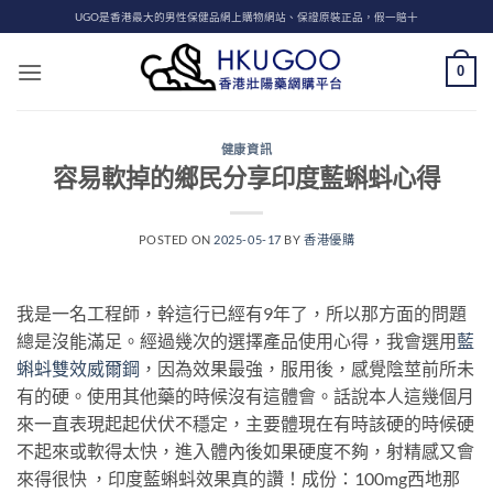
Skip
UGO是香港最大的男性保健品網上購物網站、保證原裝正品，假一賠十
to
content
0
健康資訊
容易軟掉的鄉民分享印度藍蝌蚪心得
POSTED ON
2025-05-17
BY
香港優購
我是一名工程師，幹這行已經有9年了，所以那方面的問題
總是沒能滿足。經過幾次的選擇產品使用心得，我會選用
藍
蝌蚪雙效威爾鋼
，因為效果最強，服用後，感覺陰莖前所未
有的硬。使用其他藥的時候沒有這體會。話說本人這幾個月
來一直表現起起伏伏不穩定，主要體現在有時該硬的時候硬
不起來或軟得太快，進入體內後如果硬度不夠，射精感又會
來得很快 ，印度藍蝌蚪效果真的讚！成份：100mg西地那