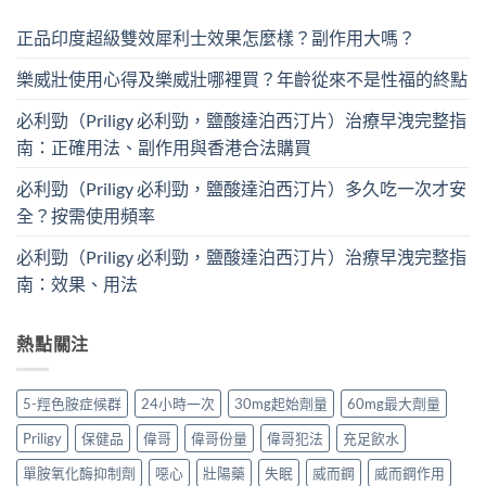
正品印度超級雙效犀利士效果怎麼樣？副作用大嗎？
樂威壯使用心得及樂威壯哪裡買？年齡從來不是性福的終點
必利勁（Priligy 必利勁，鹽酸達泊西汀片）治療早洩完整指
南：正確用法、副作用與香港合法購買
必利勁（Priligy 必利勁，鹽酸達泊西汀片）多久吃一次才安
全？按需使用頻率
必利勁（Priligy 必利勁，鹽酸達泊西汀片）治療早洩完整指
南：效果、用法
熱點關注
5-羥色胺症候群
24小時一次
30mg起始劑量
60mg最大劑量
Priligy
保健品
偉哥
偉哥份量
偉哥犯法
充足飲水
單胺氧化酶抑制劑
噁心
壯陽藥
失眠
威而鋼
威而鋼作用