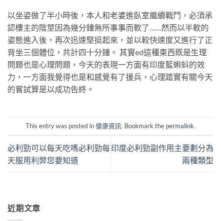
以坐姿做了半小時後，本人和老婆進臥室繼續戰鬥，必須承
認樓主的陰莖因為幾分鐘無所事事而軟了……然而以半軟的
姿態進入後，再次迅速堅挺起來，並以較快速度又進行了正
背坐三個體位，共計四十分鐘。 其實ed這種東西既是生理
問題也是心理問題，今天的表現一方面有印度藍蝌蚪的效
力，一方面我覺得也是和感覺有了援兵，心理踏實有關今天
的嘗試算是以成功告終。
This entry was posted in
健康資訊
. Bookmark the
permalink
.
必利勁可以每天吃嗎必利勁每
印度必利勁副作用主要劃分為
天服用利弊您要知道
兩種類型
近期文章