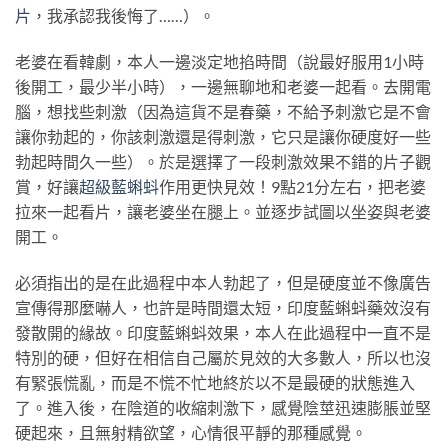
片
，我承認我後悔了……）。
老婆在看韓劇，本人一邊淡定地掐時間（說最好服用1小時
後開工，最少半小時），一邊無聊地和老婆一起看。去開電
腦，想找些刺激（因為這貨不是春藥，不給予刺激它是不會
讓你勃起的，你該刺激還是得刺激，它只是讓你硬度好一些
勃起時間久一些）。於是選擇了一段刺激效果不錯的片子觀
賞，好讓
超級藍蝌蚪
作用更快見效！9點21分左右，把老婆
拉來一起看片，讓老婆坐在腿上。並逐步試圖以坐姿與老婆
開工。
必須指出的是在此過程中本人勃起了，但是硬度並不像廣告
宣傳得那麼嚇人，也許是時間還太短，印度藍蝌蚪藥效沒有
發散開的緣故。印度藍蝌蚪效果，本人在此過程中一直不是
特別的硬，但好在相信自己屬於見效的大多數人，所以也沒
有緊張慌亂，而是不慌不忙地終於以不是最硬的狀態進入
了。進入後，在陰道的收縮刺激下，感覺陰莖迅速膨脹並堅
硬起來，且無射精欲望，心情很平靜的那種感覺。