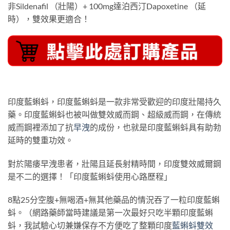
非Sildenafil （壯陽）+ 100mg達泊西汀Dapoxetine （延
時），雙效果更適合！
印度藍蝌蚪，印度藍蝌蚪是一款非常受歡迎的印度壯陽持久
藥。印度藍蝌蚪也被叫做雙效威而鋼、超級威而鋼，在傳統
威而鋼裡添加了抗
早洩
的成份，也就是印度藍蝌蚪具有助勃
延時的雙重功效。
對於陽痿早洩患者，壯陽且延長射精時間，印度雙效威爾鋼
是不二的選擇！「印度藍蝌蚪使用心路歷程」
8點25分空腹+無喝酒+無其他藥品的情況吞了一粒印度藍蝌
蚪。（網路藥師當時建議是第一次最好只吃半顆印度藍蝌
蚪，我試驗心切兼嫌保存不方便吃了整顆印度
藍蝌蚪雙效