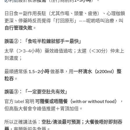
日日食＝副作用長駐（尤其作嘔、頭暈、疲倦）、心理枷鎖
更深、停藥時反而覺得「打回原形」——呢啲唔叫治療，叫
自行管理失敗
。
誤區②：
「食咗半粒鐘就郁手＝最快」
太早（＞3–4小時）藥效峰值過咗；太遲（＜30分）仲未上
到濃度；
最順通常係
1.5–2小時
​ 做基準，用
一杯清水（≥200ml）整
粒吞
。
誤區③：
「一定要空肚先有效」
官方 label 寫明
可隨餐或唔隨餐（with or without food）
，
但高脂大餐會令峰值推遲＋胃頂加倍。
所以正確講法係：
空肚/清淡最可預測；大餐後唔好即刻吞
藥
，寧願飯前先食藥。