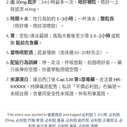
由 30mg 起步
：24小時最多一次，
唔好補粒
，唔好一上
就追求 60mg。
時間＋水
：性行為前約
1–3小時
；一杯清水；
整粒吞
（唔好嚼、唔好溶嚟飲）。
胃
：空肚/清淡最順；高脂大餐後至少等
1.5–2小時
​ 或乾
脆
飯前先食藥
。
當晚唔飲酒
；起身慢啲（坐床邊10–20秒先企）。
配返行為訓練
：停－走法、呼吸放鬆、前戲唔好省——藥
只係俾你空間，你要學點用個空間。
來源清白
：達泊西汀係
Cap.138 第1部毒藥
，合法要
HK-
XXXXX
、持牌藥房配售；私訊「平價必利勁」冇編號＝
未經註冊，含量同安全性未保證，仲有刑事風險。
This entry was posted in
健康資訊
and tagged
必利勁 1-3小時
,
必利勁
30mg
,
必利勁 作嘔 胃頂
,
必利勁 傷身
,
必利勁 副作用
,
必利勁 正確用法
,
必
利勁 每日食 唔好
,
必利勁 誤區
,
必利勁 酒精
.