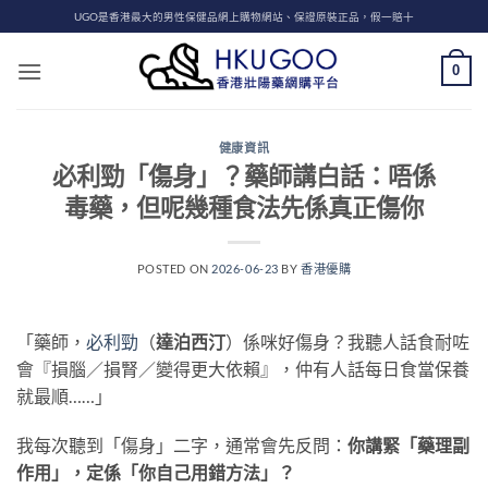
Skip
UGO是香港最大的男性保健品網上購物網站、保證原裝正品，假一賠十
to
content
0
健康資訊
必利勁「傷身」？藥師講白話：唔係
毒藥，但呢幾種食法先係真正傷你
POSTED ON
2026-06-23
BY
香港優購
「藥師，
必利勁
（
達泊西汀
）係咪好傷身？我聽人話食耐咗
會『損腦／損腎／變得更大依賴』，仲有人話每日食當保養
就最順……」
我每次聽到「傷身」二字，通常會先反問：
你講緊「藥理副
作用」，定係「你自己用錯方法」？