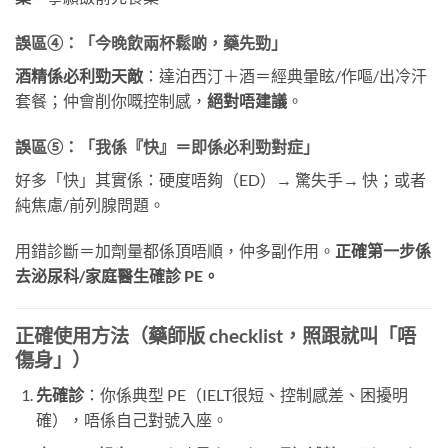
誤區④：
「今晚飲兩杯鬆啲，藥先勁」
酒精係必利勁天敵
：達泊西汀＋酒＝經典暈眩/作嘔/出冷汗
套餐；仲會削你嘅控制感，
絕對唔建議
。
誤區⑤：
「我係『快』＝即係必利勁對症」
好多「快」其實係：硬度唔夠（ED）→ 驚失手→ 快；或者
純焦慮/前列腺問題。
用錯診斷＝加劑量都係頂唔順，仲多副作用。
正確第一步係
去泌尿科/家庭醫生確診 PE。
正確使用方法（藥師版 checklist，照跟就叫「唔
傷身」）
先確診
：你係典型 PE（IELT很短、控制感差、困擾明
確），唔係自己對號入座。