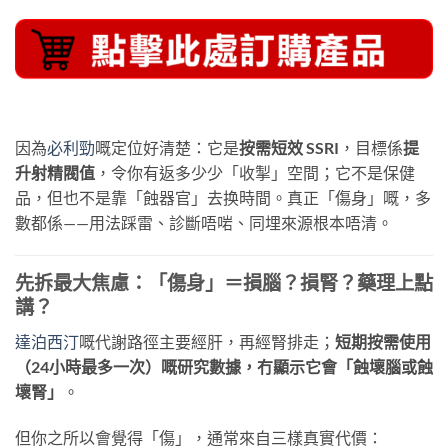
因為
必利勁
嘅定位好清楚：它是
按需短效 SSRI
，目標係
提
升射精閥值
，令你有返多少少「收掣」空間；它不是保健
品，但也不是靠「蝕器官」去换時間。真正「傷身」嘅，多
數都係——用法踩雷、診斷唔啱、同埋來源根本唔清。
先拆最大焦慮：「傷身」＝損腦？損腎？藥理上點
講？
達泊西汀
嘅代謝路徑主要經肝，再經腎排走；
短期按需使用
（24小時最多一次）嘅研究數據，冇顯示它會「蝕壞腦或蝕
壞腎」
。
但你之所以會覺得「傷」，通常來自三樣真實代價：