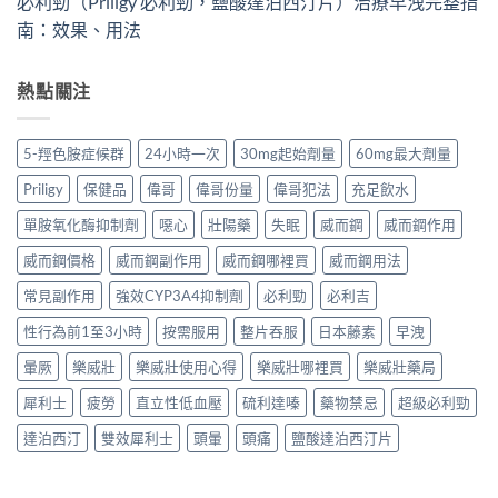
必利勁（Priligy 必利勁，鹽酸達泊西汀片）治療早洩完整指
南：效果、用法
熱點關注
5-羥色胺症候群
24小時一次
30mg起始劑量
60mg最大劑量
Priligy
保健品
偉哥
偉哥份量
偉哥犯法
充足飲水
單胺氧化酶抑制劑
噁心
壯陽藥
失眠
威而鋼
威而鋼作用
威而鋼價格
威而鋼副作用
威而鋼哪裡買
威而鋼用法
常見副作用
強效CYP3A4抑制劑
必利勁
必利吉
性行為前1至3小時
按需服用
整片吞服
日本藤素
早洩
暈厥
樂威壯
樂威壯使用心得
樂威壯哪裡買
樂威壯藥局
犀利士
疲勞
直立性低血壓
硫利達嗪
藥物禁忌
超級必利勁
達泊西汀
雙效犀利士
頭暈
頭痛
鹽酸達泊西汀片