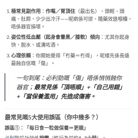
極常見副作用
：
作嘔／胃頂住
（最出名）、頭輕、頭
痛、肚屙、少少出冷汗——呢啲係可逆、隨藥效退嗰種，
唔係器官損壞。
姿位性低血壓（起身會暈黑／膝軟）傾向
：尤其你起身
快、脫水、或溝咗酒。
心理依賴
：你開始覺得「冇藥＝冇得」，呢樣先係長遠
最蝕自信嘅「傷」。
一句到尾：必利勁嘅「傷」唔係悄悄蝕你
器官；
最常見係「頂唔順」+「自己用錯」
+「當保養濫用」先造成傷害。
最常見嘅5大使用誤區（你中幾多？）
誤區①：
「每日食一粒做保養＝更順」
必利勁
設計就係
按需
（性行為前約
1–3小時
）。