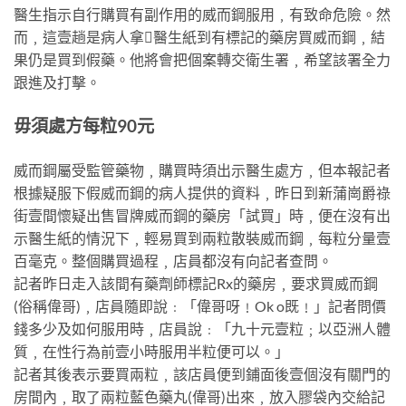
醫生指示自行購買有副作用的威而鋼服用﹐有致命危險。然
而﹐這壹趟是病人拿醫生紙到有標記的藥房買威而鋼﹐結
果仍是買到假藥。他將會把個案轉交衛生署﹐希望該署全力
跟進及打擊。
毋須處方每粒90元
威而鋼屬受監管藥物﹐購買時須出示醫生處方﹐但本報記者
根據疑服下假威而鋼的病人提供的資料﹐昨日到新蒲崗爵祿
街壹間懷疑出售冒牌威而鋼的藥房「試買」時﹐便在沒有出
示醫生紙的情況下﹐輕易買到兩粒散裝威而鋼﹐每粒分量壹
百毫克。整個購買過程﹐店員都沒有向記者查問。
記者昨日走入該間有藥劑師標記Rx的藥房﹐要求買威而鋼
(俗稱偉哥)﹐店員隨即說﹕「偉哥呀﹗Ok o既﹗」記者問價
錢多少及如何服用時﹐店員說﹕「九十元壹粒﹔以亞洲人體
質﹐在性行為前壹小時服用半粒便可以。」
記者其後表示要買兩粒﹐該店員便到鋪面後壹個沒有關門的
房間內﹐取了兩粒藍色藥丸(偉哥)出來﹐放入膠袋內交給記