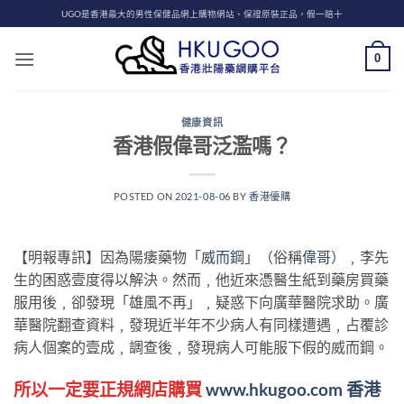
Skip
UGO是香港最大的男性保健品網上購物網站、保證原裝正品，假一賠十
to
content
0
健康資訊
香港假偉哥泛濫嗎？
POSTED ON
2021-08-06
BY
香港優購
【明報專訊】因為陽痿藥物「
威而鋼
」（俗稱
偉哥
）﹐李先
生的困惑壹度得以解決。然而﹐他近來憑醫生紙到藥房買藥
服用後﹐卻發現「雄風不再」﹐疑惑下向廣華醫院求助。廣
華醫院翻查資料﹐發現近半年不少病人有同樣遭遇﹐占覆診
病人個案的壹成﹐調查後﹐發現病人可能服下假的威而鋼。
所以一定要正規網店購買
www.hkugoo.com
香港