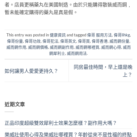
者。店員更稱藥丸在美國制造。由於只能購得散裝威而鋼﹐
暫未能確定購得的藥丸是真是假。
This entry was posted in
健康資訊
and tagged
偉哥 服用方法
,
偉哥lihkg
,
偉哥份量
,
偉哥功效
,
偉哥犯法
,
偉哥英文
,
偉哥買
,
偉哥香港
,
威而鋼份量
,
威而鋼作用
,
威而鋼價格
,
威而鋼副作用
,
威而鋼哪裡買
,
威而鋼心得
,
威而
鋼犀利士
,
威而鋼用法
.
同房最佳時間，早上還是晚
如何讓男人愛愛更持久？
上？
近期文章
正品印度超級雙效犀利士效果怎麼樣？副作用大嗎？
樂威壯使用心得及樂威壯哪裡買？年齡從來不是性福的終點