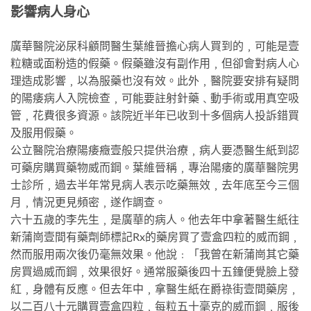
影響病人身心
廣華醫院泌尿科顧問醫生葉維晉擔心病人買到的﹐可能是壹
粒糖或面粉造的假藥。假藥雖沒有副作用﹐但卻會對病人心
理造成影響﹐以為服藥也沒有效。此外﹐醫院要安排有疑問
的陽痿病人入院檢查﹐可能要註射針藥﹑動手術或用真空吸
管﹐花費很多資源。該院近半年已收到十多個病人投訴錯買
及服用假藥。
公立醫院治療陽痿癥壹般只提供治療﹐病人要憑醫生紙到認
可藥房購買藥物威而鋼。葉維晉稱﹐專治陽痿的廣華醫院男
士診所﹐過去半年常見病人表示吃藥無效﹐去年底至今三個
月﹐情況更見頻密﹐遂作調查。
六十五歲的李先生﹐是廣華的病人。他去年中拿著醫生紙往
新蒲崗壹間有藥劑師標記Rx的藥房買了壹盒四粒的威而鋼﹐
然而服用兩次後仍毫無效果。他說﹕「我曾在新蒲崗其它藥
房買過威而鋼﹐效果很好。通常服藥後四十五鐘便覺臉上發
紅﹐身體有反應。但去年中﹐拿醫生紙在爵祿街壹間藥房﹐
以二百八十元購買壹盒四粒﹐每粒五十毫克的威而鋼﹐服後