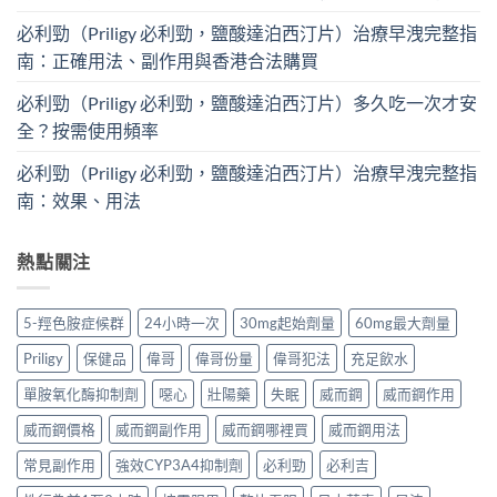
必利勁（Priligy 必利勁，鹽酸達泊西汀片）治療早洩完整指
南：正確用法、副作用與香港合法購買
必利勁（Priligy 必利勁，鹽酸達泊西汀片）多久吃一次才安
全？按需使用頻率
必利勁（Priligy 必利勁，鹽酸達泊西汀片）治療早洩完整指
南：效果、用法
熱點關注
5-羥色胺症候群
24小時一次
30mg起始劑量
60mg最大劑量
Priligy
保健品
偉哥
偉哥份量
偉哥犯法
充足飲水
單胺氧化酶抑制劑
噁心
壯陽藥
失眠
威而鋼
威而鋼作用
威而鋼價格
威而鋼副作用
威而鋼哪裡買
威而鋼用法
常見副作用
強效CYP3A4抑制劑
必利勁
必利吉