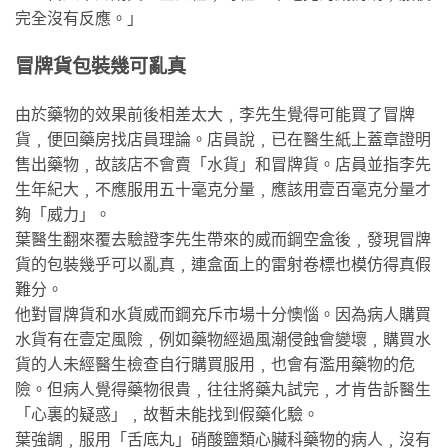
完全沒有反應。」
冒牌貨包裝幾可亂真
由於藥物的效果前後相差太大﹐李先生覺得可能買了冒牌
貨﹐便回藥房找店員理論。店員說﹐已在醫生紙上蓋章證明
售出藥物﹐故該店不會賣「水貨」和冒牌貨。店員並指李先
生年紀大﹐不應服用五十毫克分量﹐應該用壹百毫克分量才
夠「威力」。
葉醫生翻來覆去驗證李先生帶來的威而鋼空盒後﹐發現冒牌
貨的包裝幾乎可以亂真﹐連盒面上的雷射卷標也模仿得真假
難分。
他對冒牌貨和水貨威而鋼充斥市場十分懊惱。因為病人購買
水貨有在壹定風險﹐例如藥物經過風潮侵蝕會變壞﹐購買水
貨的人未經醫生檢查自行購買服用﹐也會有濫用藥物的危
險。但病人覺得藥物很貴﹐往往將藥丸試完﹐才肯告訴醫生
「心裏的疑惑」﹐故暫未能找到假藥化驗。
葉強調﹐服用「舌底丸」硝酸鹽類心臟科藥物的病人﹐沒有