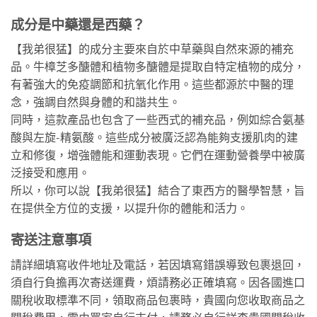
成分是中藥還是西藥？
【我弟很猛】的成分主要來自於中草藥與自然來源的補充
品。牛樟芝多醣體和植物多醣體是提取自特定植物的成分，
有著強大的免疫調節和抗氧化作用。這些都源於中醫的理
念，強調自然與身體的和諧共生。
同時，這款產品也包含了一些西式的補充品，例如綜合氨基
酸與左旋-精氨酸。這些成分被廣泛認為能夠支援肌肉的建
立和修復，增強體能和運動表現。它們在運動營養學中被廣
泛接受和應用。
所以，你可以說【我弟很猛】結合了東西方的醫學智慧，旨
在提供全方位的支援，以提升你的體能和活力。
寄送注意事項
請詳細填寫收件地址及電話，若因填寫錯誤導致包裹退回，
須自行負擔再次寄送運費，煩請務必正確填寫。因各國進口
關稅收取標準不同，領取商品包裹時，貴國向您收取商品之