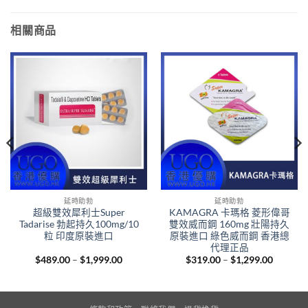
相關商品
延時助勃
延時助勃
超級雙效犀利士Super
KAMAGRA 卡瑪格 菱形偉哥
Tadarise 勃起持久100mg/10
雙效威而鋼 160mg 壯陽持久
粒 印度原裝進口
原裝進口 綠色威而鋼 香港總
代理正品
Price
Price
$
489.00
–
$
1,999.00
$
319.00
–
$
1,299.00
range:
range:
00
$489.00
$319.00
gh
through
through
.00
$1,999.00
$1,299.