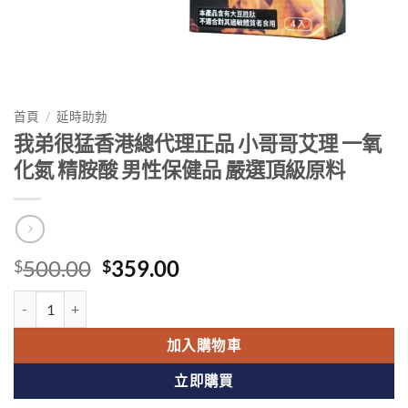
首頁
/
延時助勃
我弟很猛香港總代理正品 小哥哥艾理 一氧
化氮 精胺酸 男性保健品 嚴選頂級原料
Original
Current
500.00
359.00
$
$
price
price
我弟很猛香港總代理正品 小哥哥艾理 一氧化氮 精胺酸 男性保健品 嚴
was:
is:
$500.00.
$359.00.
加入購物車
立即購買