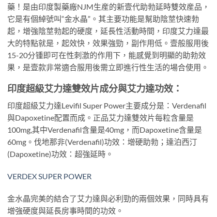
藥！是由印度製藥廠NJM生産的新壹代助勃延時雙效産品，
它是有個綽號叫“金水晶”。其主要功能是幫助陰莖快速勃
起，增強陰莖勃起的硬度，延長性活動時間，印度艾力達最
大的特點就是，起效快，效果強勁，副作用低。壹般服用後
15-20分锺即可在性刺激的作用下，能感覺到明顯的助勃效
果，是壹款非常適合服用後需立即進行性生活的場合使用。
印度超級艾力達雙效片成分與艾力達功效：
印度超級艾力達Levifil Super Power主要成分是：Verdenafil
與Dapoxetine配置而成。正品艾力達雙效片每粒含量是
100mg,其中Verdenafil含量是40mg，而Dapoxetine含量是
60mg。伐地那非(Verdenafil)功效：增硬助勃；達泊西汀
(Dapoxetine)功效：超強延時。
VERDEX SUPER POWER
金水晶完美的結合了艾力達與必利勁的兩個效果，同時具有
增強硬度與延長房事時間的功效。