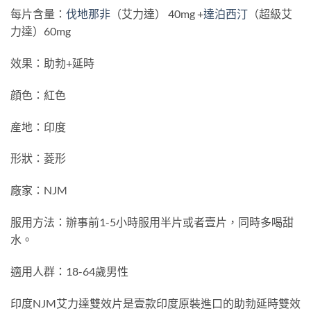
每片含量：
伐地那非
（艾力達） 40mg +
達泊西汀
（超級艾
力達）60mg
效果：助勃+延時
顔色：紅色
産地：印度
形狀：菱形
廠家：NJM
服用方法：辦事前1-5小時服用半片或者壹片，同時多喝甜
水。
適用人群：18-64歲男性
印度NJM艾力達雙效片是壹款印度原裝進口的助勃延時雙效