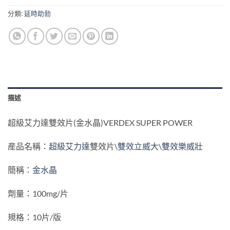
分類:
延時助勃
描述
超級艾力達雙效片(金水晶)VERDEX SUPER POWER
産品名稱：
超級艾力達
雙效片\
雙效立威大
\
雙效樂威壯
簡稱：
金水晶
劑量：100mg/片
規格：10片/版