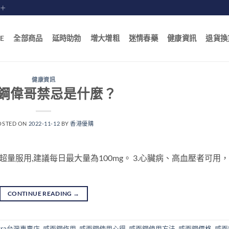
賠十
E
全部商品
延時助勃
增大增粗
迷情春藥
健康資訊
退貨換
健康資訊
鋼偉哥禁忌是什麼？
OSTED ON
2022-11-12
BY
香港優購
超量服用,建議每日最大量為100mg。 3.心臟病、高血壓者可用，
CONTINUE READING
→
gra台灣專賣店
,
威而鋼作用
,
威而鋼使用心得
,
威而鋼使用方法
,
威而鋼價格
,
威而