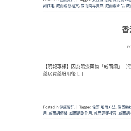
副作用
,
威而鋼哪裡買
,
威而鋼專賣店
,
威而鋼正品
,
威
香
P
【明報專訊】因為陽痿藥物「威而鋼」（
藥房買藥服用後 […]
Posted in
健康資訊
|
Tagged
偉哥 服用方法
,
偉哥lihk
用
,
威而鋼價格
,
威而鋼副作用
,
威而鋼哪裡買
,
威而鋼