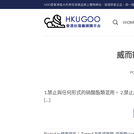
Skip
UGO是香港最大的男性保健品網上購物網站、保證原裝正品，假一
to
content
HOM
威而
P
1.禁止與任何形式的硝酸酯類混用。 2.禁止
[…]
Posted in
健康資訊
|
Tagged
女性威而鋼
,
威而鋼via