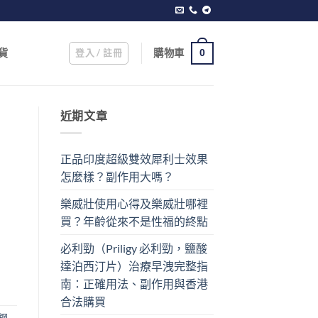
登入 / 註冊
購物車
貨
0
近期文章
正品印度超級雙效犀利士效果
怎麼樣？副作用大嗎？
樂威壯使用心得及樂威壯哪裡
買？年齡從來不是性福的終點
必利勁（Priligy 必利勁，鹽酸
達泊西汀片）治療早洩完整指
南：正確用法、副作用與香港
合法購買
鋼