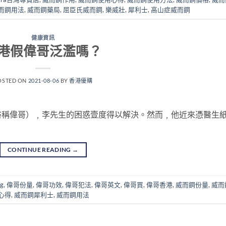
而鋼用法
,
威而鋼藥局
,
屈臣氏威而鋼
,
樂威壯
,
犀利士
,
高山症威而鋼
健康資訊
港假偉哥泛濫嗎？
OSTED ON
2021-08-06
BY
香港優購
俗稱偉哥）﹐李先生的困惑壹度得以解決。然而﹐他近來憑醫生
CONTINUE READING
→
g
,
偉哥份量
,
偉哥功效
,
偉哥犯法
,
偉哥英文
,
偉哥買
,
偉哥香港
,
威而鋼份量
,
威而
心得
,
威而鋼犀利士
,
威而鋼用法