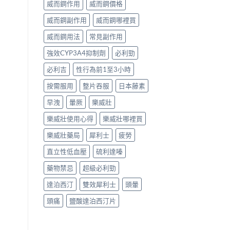
威而鋼作用
威而鋼價格
威而鋼副作用
威而鋼哪裡買
威而鋼用法
常見副作用
強效CYP3A4抑制劑
必利勁
必利吉
性行為前1至3小時
按需服用
整片吞服
日本藤素
早洩
暈厥
樂威壯
樂威壯使用心得
樂威壯哪裡買
樂威壯藥局
犀利士
疲勞
直立性低血壓
硫利達嗪
藥物禁忌
超級必利勁
達泊西汀
雙效犀利士
頭暈
頭痛
鹽酸達泊西汀片