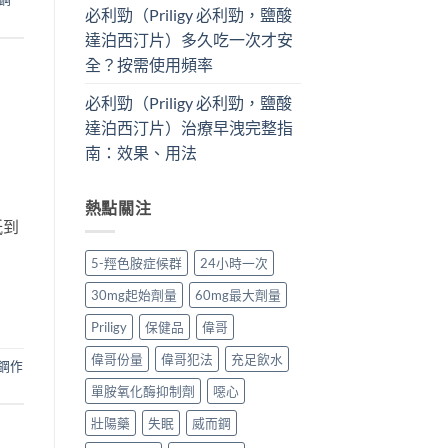
必利勁（Priligy 必利勁，鹽酸
達泊西汀片）多久吃一次才安
全？按需使用頻率
必利勁（Priligy 必利勁，鹽酸
達泊西汀片）治療早洩完整指
南：效果、用法
熱點關注
紙到
5-羥色胺症候群
24小時一次
30mg起始劑量
60mg最大劑量
Priligy
保健品
偉哥
偉哥份量
偉哥犯法
充足飲水
鋼作
單胺氧化酶抑制劑
噁心
壯陽藥
失眠
威而鋼