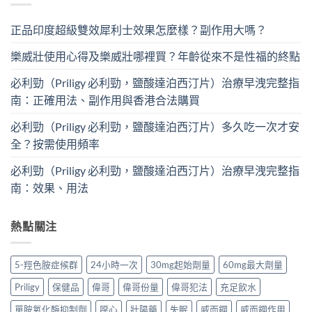
正品印度超級雙效犀利士效果怎麼樣？副作用大嗎？
樂威壯使用心得及樂威壯哪裡買？年齡從來不是性福的終點
必利勁（Priligy 必利勁，鹽酸達泊西汀片）治療早洩完整指
南：正確用法、副作用與香港合法購買
必利勁（Priligy 必利勁，鹽酸達泊西汀片）多久吃一次才安
全？按需使用頻率
必利勁（Priligy 必利勁，鹽酸達泊西汀片）治療早洩完整指
南：效果、用法
熱點關注
5-羥色胺症候群
24小時一次
30mg起始劑量
60mg最大劑量
Priligy
保健品
偉哥
偉哥份量
偉哥犯法
充足飲水
單胺氧化酶抑制劑
噁心
壯陽藥
失眠
威而鋼
威而鋼作用