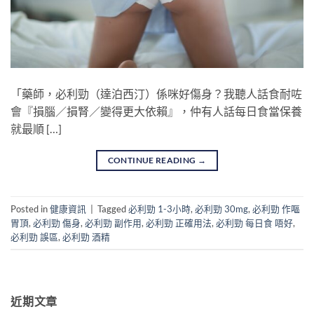
「藥師，必利勁（達泊西汀）係咪好傷身？我聽人話食耐咗
會『損腦／損腎／變得更大依賴』，仲有人話每日食當保養
就最順 […]
CONTINUE READING
→
Posted in
健康資訊
|
Tagged
必利勁 1-3小時
,
必利勁 30mg
,
必利勁 作嘔
胃頂
,
必利勁 傷身
,
必利勁 副作用
,
必利勁 正確用法
,
必利勁 每日食 唔好
,
必利勁 誤區
,
必利勁 酒精
近期文章