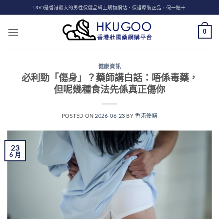
Skip
UGO是香港最大的男性保健品網上購物網站、保證原裝正品，假一賠十
to
content
0
健康資訊
必利勁「傷身」？藥師講白話：唔係毒藥，
但呢幾種食法先係真正傷你
POSTED ON
2026-06-23
BY
香港優購
23
6 月