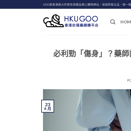
Skip
UGO是香港最大的男性保健品網上購物網站、保證原裝正品，假一
to
content
HOM
必利勁「傷身」？藥師
P
23
6 月