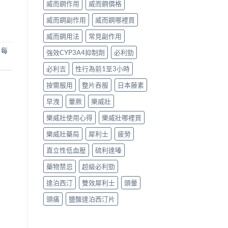
威而鋼作用
威而鋼價格
威而鋼副作用
威而鋼哪裡買
威而鋼用法
常見副作用
 每
強效CYP3A4抑制劑
必利勁
必利吉
性行為前1至3小時
按需服用
整片吞服
日本藤素
早洩
暈厥
樂威壯
樂威壯使用心得
樂威壯哪裡買
樂威壯藥局
犀利士
疲勞
直立性低血壓
硫利達嗪
藥物禁忌
超級必利勁
達泊西汀
雙效犀利士
頭暈
頭痛
鹽酸達泊西汀片