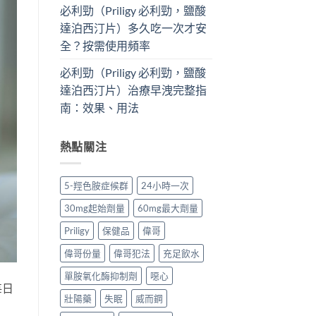
必利勁（Priligy 必利勁，鹽酸
達泊西汀片）多久吃一次才安
全？按需使用頻率
必利勁（Priligy 必利勁，鹽酸
達泊西汀片）治療早洩完整指
南：效果、用法
熱點關注
5-羥色胺症候群
24小時一次
30mg起始劑量
60mg最大劑量
Priligy
保健品
偉哥
偉哥份量
偉哥犯法
充足飲水
單胺氧化酶抑制劑
噁心
每日
壯陽藥
失眠
威而鋼