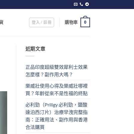
登入 / 註冊
購物車
貨
0
近期文章
正品印度超級雙效犀利士效果
怎麼樣？副作用大嗎？
樂威壯使用心得及樂威壯哪裡
買？年齡從來不是性福的終點
必利勁（Priligy 必利勁，鹽酸
達泊西汀片）治療早洩完整指
南：正確用法、副作用與香港
合法購買