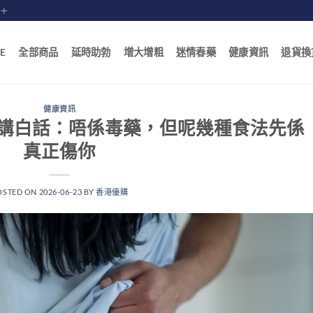
賠十
E
全部商品
延時助勃
增大增粗
迷情春藥
健康資訊
退貨換
健康資訊
講白話：唔係毒藥，但呢幾種食法先係
真正傷你
OSTED ON
2026-06-23
BY
香港優購