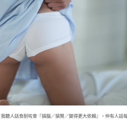
？我聽人話食耐咗會『損腦／損腎／變得更大依賴』，仲有人話