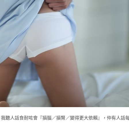
？我聽人話食耐咗會『損腦／損腎／變得更大依賴』，仲有人話