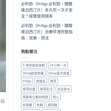
必利勁（Priligy 必利勁，鹽酸
達泊西汀片）多久吃一次才安
全？按需使用頻率
必利勁（Priligy 必利勁，鹽酸
達泊西汀片）治療早洩完整指
南：效果、用法
熱點關注
5-羥色胺症候群
24小時一次
30mg起始劑量
60mg最大劑量
Priligy
保健品
偉哥
偉哥份量
偉哥犯法
充足飲水
單胺氧化酶抑制劑
噁心
每日
壯陽藥
失眠
威而鋼