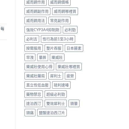
威而鋼作用
威而鋼價格
威而鋼副作用
威而鋼哪裡買
威而鋼用法
常見副作用
 每
強效CYP3A4抑制劑
必利勁
必利吉
性行為前1至3小時
按需服用
整片吞服
日本藤素
早洩
暈厥
樂威壯
樂威壯使用心得
樂威壯哪裡買
樂威壯藥局
犀利士
疲勞
直立性低血壓
硫利達嗪
藥物禁忌
超級必利勁
達泊西汀
雙效犀利士
頭暈
頭痛
鹽酸達泊西汀片