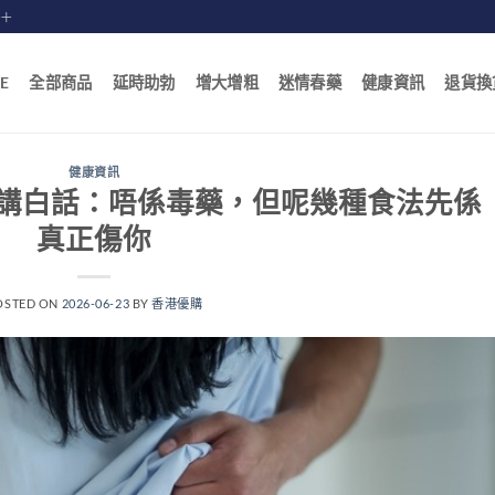
賠十
E
全部商品
延時助勃
增大增粗
迷情春藥
健康資訊
退貨換
健康資訊
講白話：唔係毒藥，但呢幾種食法先係
真正傷你
OSTED ON
2026-06-23
BY
香港優購