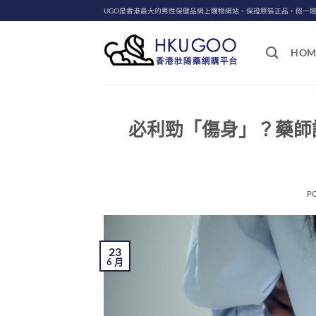
Skip
UGO是香港最大的男性保健品網上購物網站、保證原裝正品，假一
to
content
HOM
必利勁「傷身」？藥師
P
23
6 月