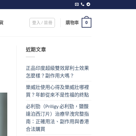
登入 / 註冊
購物車
貨
0
近期文章
正品印度超級雙效犀利士效果
怎麼樣？副作用大嗎？
樂威壯使用心得及樂威壯哪裡
買？年齡從來不是性福的終點
必利勁（Priligy 必利勁，鹽酸
達泊西汀片）治療早洩完整指
南：正確用法、副作用與香港
合法購買