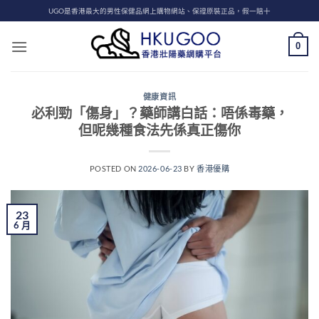
Skip
UGO是香港最大的男性保健品網上購物網站、保證原裝正品，假一賠十
to
content
0
健康資訊
必利勁「傷身」？藥師講白話：唔係毒藥，
但呢幾種食法先係真正傷你
POSTED ON
2026-06-23
BY
香港優購
23
6 月