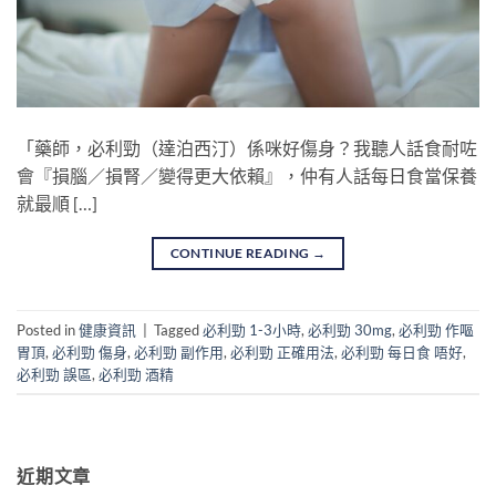
「藥師，必利勁（達泊西汀）係咪好傷身？我聽人話食耐咗
會『損腦／損腎／變得更大依賴』，仲有人話每日食當保養
就最順 […]
CONTINUE READING
→
Posted in
健康資訊
|
Tagged
必利勁 1-3小時
,
必利勁 30mg
,
必利勁 作嘔
胃頂
,
必利勁 傷身
,
必利勁 副作用
,
必利勁 正確用法
,
必利勁 每日食 唔好
,
必利勁 誤區
,
必利勁 酒精
近期文章