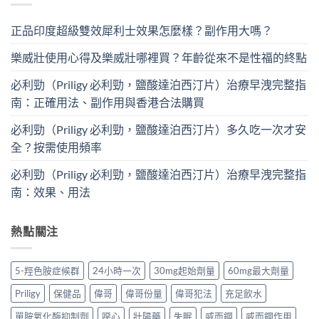
正品印度超級雙效犀利士效果怎麼樣？副作用大嗎？
樂威壯使用心得及樂威壯哪裡買？年齡從來不是性福的終點
必利勁（Priligy 必利勁，鹽酸達泊西汀片）治療早洩完整指
南：正確用法、副作用與香港合法購買
必利勁（Priligy 必利勁，鹽酸達泊西汀片）多久吃一次才安
全？按需使用頻率
必利勁（Priligy 必利勁，鹽酸達泊西汀片）治療早洩完整指
南：效果、用法
熱點關注
5-羥色胺症候群
24小時一次
30mg起始劑量
60mg最大劑量
Priligy
保健品
偉哥
偉哥份量
偉哥犯法
充足飲水
單胺氧化酶抑制劑
噁心
壯陽藥
失眠
威而鋼
威而鋼作用