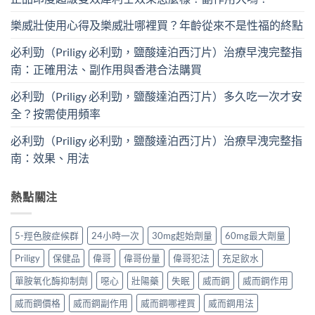
樂威壯使用心得及樂威壯哪裡買？年齡從來不是性福的終點
必利勁（Priligy 必利勁，鹽酸達泊西汀片）治療早洩完整指
南：正確用法、副作用與香港合法購買
必利勁（Priligy 必利勁，鹽酸達泊西汀片）多久吃一次才安
全？按需使用頻率
必利勁（Priligy 必利勁，鹽酸達泊西汀片）治療早洩完整指
南：效果、用法
熱點關注
5-羥色胺症候群
24小時一次
30mg起始劑量
60mg最大劑量
Priligy
保健品
偉哥
偉哥份量
偉哥犯法
充足飲水
單胺氧化酶抑制劑
噁心
壯陽藥
失眠
威而鋼
威而鋼作用
威而鋼價格
威而鋼副作用
威而鋼哪裡買
威而鋼用法