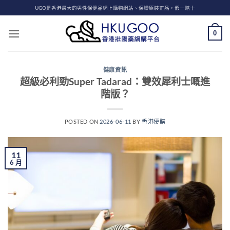
Skip
UGO是香港最大的男性保健品網上購物網站、保證原裝正品，假一賠十
to
content
0
健康資訊
超級必利勁Super Tadarad：雙效犀利士嘅進
階版？
POSTED ON
2026-06-11
BY
香港優購
11
6 月