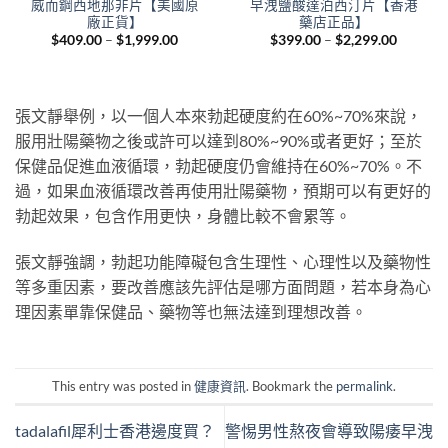
威而鋼西地那非片【美國原
早洩鹽酸達泊西汀片【香港
廠正貨】
藥店正品】
Price
Price
$
409.00
–
$
1,999.00
$
399.00
–
$
2,299.00
range:
range:
nt
$409.00
$399.00
through
through
$1,999.00
$2,299.
.00.
張文靜舉例，以一個人本來勃起硬度約在60%~70%來說，
服用壯陽藥物之後或許可以達到80%~90%或者更好；至於
保健品促進血液循環，勃起硬度仍會維持在60%~70%。不
過，如果血液循環改善再使用壯陽藥物，預期可以有更好的
勃起效果，包含作用更快，身體比較不會累等。
張文靜強調，勃起功能障礙包含生理性、心理性以及藥物性
等多重因素，要改善應該先評估是哪方面問題，若本身為心
理因素單靠保健品、藥物等也無法達到理想改善。
This entry was posted in
健康資訊
. Bookmark the
permalink
.
tadalafil犀利士香港邊度買？
警惕男性熬夜會導致陽痿早洩