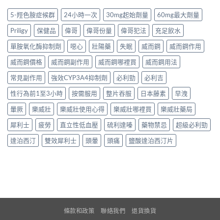
5-羥色胺症候群
24小時一次
30mg起始劑量
60mg最大劑量
Priligy
保健品
偉哥
偉哥份量
偉哥犯法
充足飲水
單胺氧化酶抑制劑
噁心
壯陽藥
失眠
威而鋼
威而鋼作用
威而鋼價格
威而鋼副作用
威而鋼哪裡買
威而鋼用法
常見副作用
強效CYP3A4抑制劑
必利勁
必利吉
性行為前1至3小時
按需服用
整片吞服
日本藤素
早洩
暈厥
樂威壯
樂威壯使用心得
樂威壯哪裡買
樂威壯藥局
犀利士
疲勞
直立性低血壓
硫利達嗪
藥物禁忌
超級必利勁
達泊西汀
雙效犀利士
頭暈
頭痛
鹽酸達泊西汀片
條款和政策
聯絡我們
退貨換貨