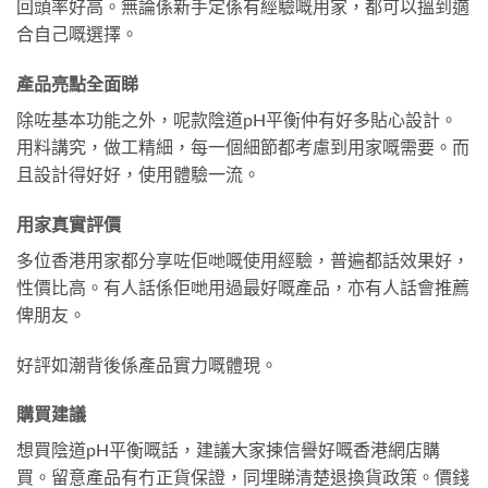
回頭率好高。無論係新手定係有經驗嘅用家，都可以搵到適
合自己嘅選擇。
產品亮點全面睇
除咗基本功能之外，呢款陰道pH平衡仲有好多貼心設計。
用料講究，做工精細，每一個細節都考慮到用家嘅需要。而
且設計得好好，使用體驗一流。
用家真實評價
多位香港用家都分享咗佢哋嘅使用經驗，普遍都話效果好，
性價比高。有人話係佢哋用過最好嘅產品，亦有人話會推薦
俾朋友。
好評如潮背後係產品實力嘅體現。
購買建議
想買陰道pH平衡嘅話，建議大家揀信譽好嘅香港網店購
買。留意產品有冇正貨保證，同埋睇清楚退換貨政策。價錢