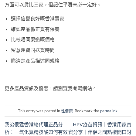
方面可以貨比三家，但記住平嘢未必一定好。
選擇信譽良好嘅香港賣家
確認產品係正貨有保養
比較唔同渠道嘅價格
留意運費同送貨時間
睇清楚產品描述同規格
——
更多產品資訊及優惠，請瀏覽我哋嘅網站。
This entry was posted in
性健康
. Bookmark the
permalink
.
我弟很猛香港總代理正品分
HPV疫苗資訊｜香港用家真
析：一氧化氮精胺酸如何有效
實分享｜伴侶之間點樣開口討