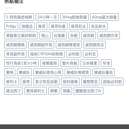
熱點關注
5-羥色胺症候群
24小時一次
30mg起始劑量
60mg最大劑量
Priligy
保健品
偉哥
偉哥份量
偉哥犯法
充足飲水
單胺氧化酶抑制劑
噁心
壯陽藥
失眠
威而鋼
威而鋼作用
威而鋼價格
威而鋼副作用
威而鋼哪裡買
威而鋼用法
常見副作用
強效CYP3A4抑制劑
必利勁
必利吉
性行為前1至3小時
按需服用
整片吞服
日本藤素
早洩
暈厥
樂威壯
樂威壯使用心得
樂威壯哪裡買
樂威壯藥局
犀利士
疲勞
直立性低血壓
硫利達嗪
藥物禁忌
超級必利勁
達泊西汀
雙效犀利士
頭暈
頭痛
鹽酸達泊西汀片