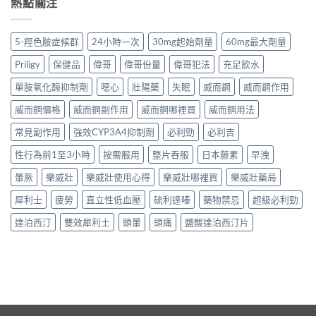
熱點關注
5-羥色胺症候群
24小時一次
30mg起始劑量
60mg最大劑量
Priligy
保健品
偉哥
偉哥份量
偉哥犯法
充足飲水
單胺氧化酶抑制劑
噁心
壯陽藥
失眠
威而鋼
威而鋼作用
威而鋼價格
威而鋼副作用
威而鋼哪裡買
威而鋼用法
常見副作用
強效CYP3A4抑制劑
必利勁
必利吉
性行為前1至3小時
按需服用
整片吞服
日本藤素
早洩
暈厥
樂威壯
樂威壯使用心得
樂威壯哪裡買
樂威壯藥局
犀利士
疲勞
直立性低血壓
硫利達嗪
藥物禁忌
超級必利勁
達泊西汀
雙效犀利士
頭暈
頭痛
鹽酸達泊西汀片