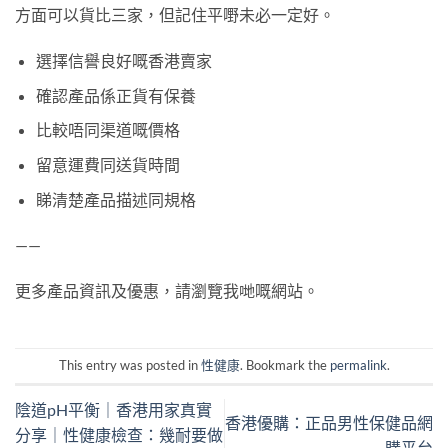
方面可以貨比三家，但記住平嘢未必一定好。
選擇信譽良好嘅香港賣家
確認產品係正貨有保養
比較唔同渠道嘅價格
留意運費同送貨時間
睇清楚產品描述同規格
——
更多產品資訊及優惠，請瀏覽我哋嘅網站。
This entry was posted in
性健康
. Bookmark the
permalink
.
陰道pH平衡｜香港用家真實
香港優購：正品男性保健品網
分享｜性健康檢查：幾耐要做
購平台