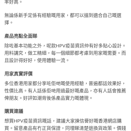
率好高。
無論係新手定係有經驗嘅用家，都可以搵到適合自己嘅選
擇。
產品亮點全面睇
除咗基本功能之外，呢款HPV疫苗資訊仲有好多貼心設計。
用料講究，做工精細，每一個細節都考慮到用家嘅需要。而
且設計得好好，使用體驗一流。
用家真實評價
多位香港用家都分享咗佢哋嘅使用經驗，普遍都話效果好，
性價比高。有人話係佢哋用過最好嘅產品，亦有人話會推薦
俾朋友。好評如潮背後係產品實力嘅體現。
購買建議
想買HPV疫苗資訊嘅話，建議大家揀信譽好嘅香港網店購
買。留意產品有冇正貨保證，同埋睇清楚退換貨政策。價錢